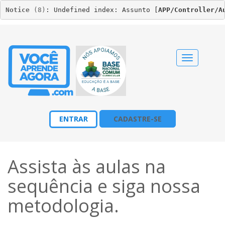
Notice
 (8)
: Undefined index: Assunto [
APP/Controller/A
Alternar
navegação
ENTRAR
CADASTRE-SE
Assista às aulas na
sequência e siga nossa
metodologia
.