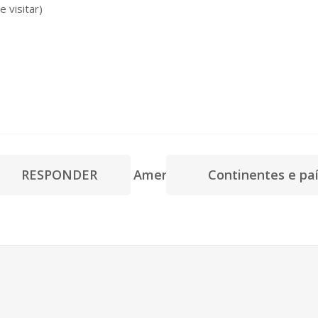
 visitar)
lês Central and North America
RESPONDER
Continentes e pa