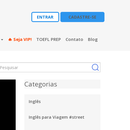
ENTRAR
CADASTRE-SE
s
🔥 Seja VIP!
TOEFL PREP
Contato
Blog
Categorias
Inglês
Inglês para Viagem #street