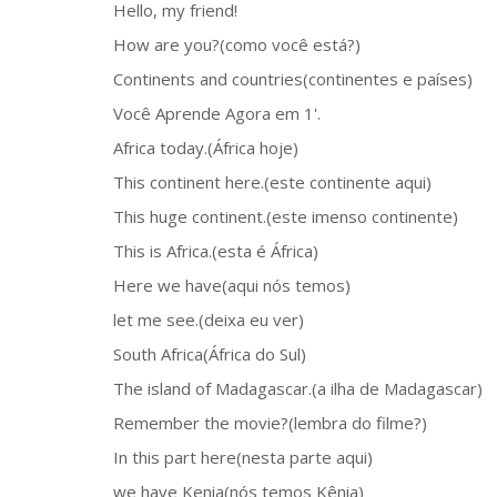
Hello, my friend!
How are you?(como você está?)
Continents and countries(continentes e países)
Você Aprende Agora em 1'.
Africa today.(África hoje)
This continent here.(este continente aqui)
This huge continent.(este imenso continente)
This is Africa.(esta é África)
Here we have(aqui nós temos)
let me see.(deixa eu ver)
South Africa(África do Sul)
The island of Madagascar.(a ilha de Madagascar)
Remember the movie?(lembra do filme?)
In this part here(nesta parte aqui)
we have Kenia(nós temos Kênia)