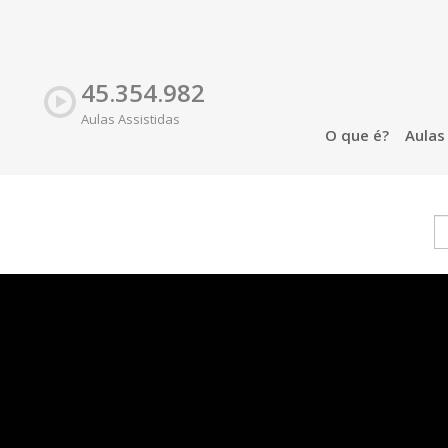
45.354.982
Aulas Assistidas
O que é?
Aula