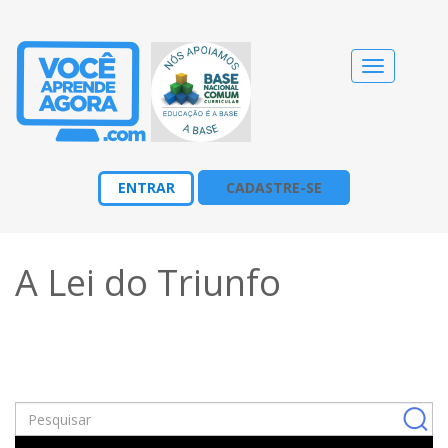
Alternar
navegação
ENTRAR
CADASTRE-SE
A Lei do Triunfo