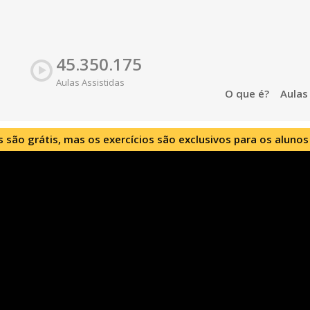
45.350.175
Aulas Assistidas
O que é?
Aula
s são grátis, mas os exercícios são exclusivos para os alunos