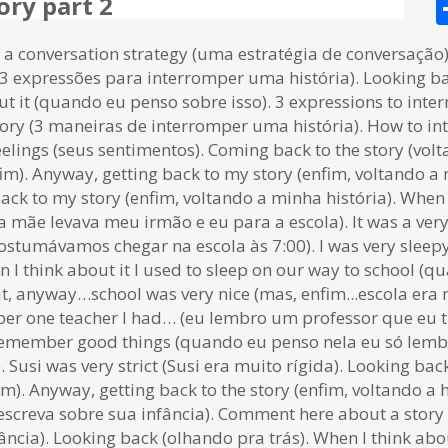
ory part 2
 a conversation strategy (uma estratégia de conversação
y (3 expressões para interromper uma história). Looking b
ut it (quando eu penso sobre isso). 3 expressions to inte
story (3 maneiras de interromper uma história). How to i
eelings (seus sentimentos). Coming back to the story (volt
m). Anyway, getting back to my story (enfim, voltando a m
ack to my story (enfim, voltando a minha história). When
 mãe levava meu irmão e eu para a escola). It was a very
 costumávamos chegar na escola às 7:00). I was very sleep
 I think about it I used to sleep on our way to school (
, anyway…school was very nice (mas, enfim...escola era m
r one teacher I had… (eu lembro um professor que eu tive)
y remember good things (quando eu penso nela eu só lemb
). Susi was very strict (Susi era muito rígida). Looking ba
im). Anyway, getting back to the story (enfim, voltando 
escreva sobre sua infância). Comment here about a story
ância). Looking back (olhando pra trás). When I think abo