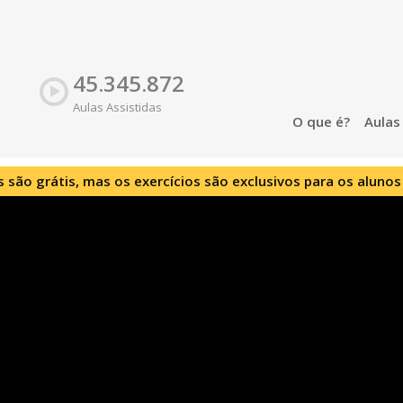
45.345.872
Aulas Assistidas
O que é?
Aula
s são grátis, mas os exercícios são exclusivos para os alunos