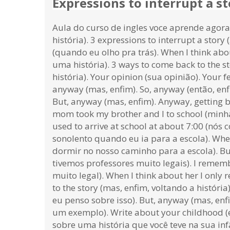
Expressions to interrupt a st
Aula do curso de ingles voce aprende agora
história). 3 expressions to interrupt a stor
(quando eu olho pra trás). When I think abo
uma história). 3 ways to come back to the 
história). Your opinion (sua opinião). Your f
anyway (mas, enfim). So, anyway (então, enfi
But, anyway (mas, enfim). Anyway, getting b
mom took my brother and I to school (minha
used to arrive at school at about 7:00 (nós
sonolento quando eu ia para a escola). When
dormir no nosso caminho para a escola). But
tivemos professores muito legais). I remembe
muito legal). When I think about her I onl
to the story (mas, enfim, voltando a história
eu penso sobre isso). But, anyway (mas, enf
um exemplo). Write about your childhood (
sobre uma história que você teve na sua inf