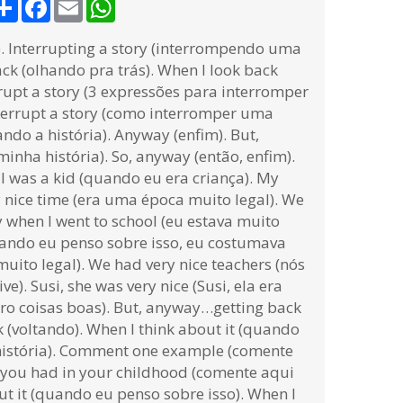
Share
Facebook
Email
WhatsApp
). Interrupting a story (interrompendo uma
ack (olhando pra trás). When I look back
rrupt a story (3 expressões para interromper
nterrupt a story (como interromper uma
ando a história). Anyway (enfim). But,
inha história). So, anyway (então, enfim).
 I was a kid (quando eu era criança). My
 nice time (era uma época muito legal). We
y when I went to school (eu estava muito
quando eu penso sobre isso, eu costumava
uito legal). We had very nice teachers (nós
. Susi, she was very nice (Susi, ela era
ro coisas boas). But, anyway…getting back
ck (voltando). When I think about it (quando
a história). Comment one example (comente
 you had in your childhood (comente aqui
ut it (quando eu penso sobre isso). When I