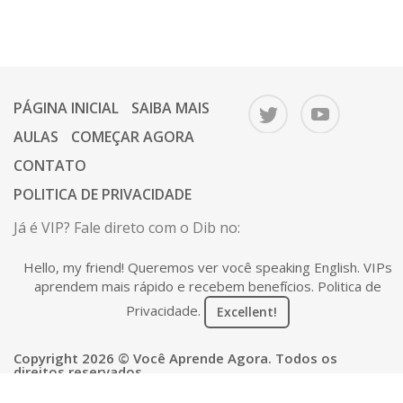
PÁGINA INICIAL
SAIBA MAIS
AULAS
COMEÇAR AGORA
CONTATO
POLITICA DE PRIVACIDADE
Já é VIP? Fale direto com o Dib no:
67 9 9646-1112.
Ou mande um e-mail para o Dib:
Hello, my friend! Queremos ver você speaking English. VIPs
contato@voceaprendeagora.com
aprendem mais rápido e recebem benefícios.
Politica de
Privacidade
.
Excellent!
Copyright 2026 © Você Aprende Agora. Todos os
direitos reservados.