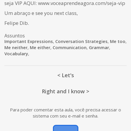
seja VIP AQUI: www.voceaprendeagora.com/seja-vip
Um abraço e see you next class,
Felipe Dib.
Assuntos
Important Expressions
,
Conversation Strategies
,
Me too
,
Me neither
,
Me either
,
Communication
,
Grammar
,
Vocabulary
,
< Let's
Right and I know >
Para poder comentar esta aula, você precisa acessar o
sistema com seu e-mail e senha.