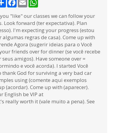
Share
Facebook
Email
WhatsApp
 you "like" our classes we can follow your
Look forward (ter expectativa). Plan
esso). I'm expecting your progress (estou
ir algumas regras de casa). Come up with
rende Agora (sugerir ideias para o Você
your friends over for dinner (se você recebe
er seus amigos). Have someone over =
rmindo e você acorda). I started Você
 thank God for surviving a very bad car
amples using (comente aqui exemplos
 up (acordar). Come up with (aparecer).
r English be VIP at
 really worth it (vale muito a pena). See