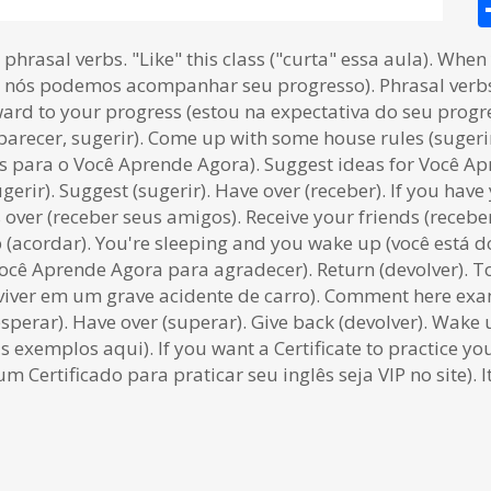
hrasal verbs. "Like" this class ("curta" essa aula). When
 nós podemos acompanhar seu progresso). Phrasal verbs. 
rward to your progress (estou na expectativa do seu progr
arecer, sugerir). Come up with some house rules (suger
as para o Você Aprende Agora). Suggest ideas for Você Ap
rir). Suggest (sugerir). Have over (receber). If you have 
 over (receber seus amigos). Receive your friends (receb
(acordar). You're sleeping and you wake up (você está do
ocê Aprende Agora para agradecer). Return (devolver). To
eviver em um grave acidente de carro). Comment here ex
sperar). Have over (superar). Give back (devolver). Wake
emplos aqui). If you want a Certificate to practice you
rtificado para praticar seu inglês seja VIP no site). It's