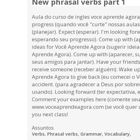
New phrasal verbs part 1
Aula do curso de ingles voce aprende agora p
progress (quando você "curte" nossas aulas
(planejar). Expect (esperar). I'm looking fo
esperando seu progresso). Come up with (ap
ideas for Você Aprende Agora (sugerir idei
Aprende Agora). Come up with (aparecer, suge
seus amigos para jantar). Have your friends
receive someone (receber alguém). Wake up 
Aprende Agora to give back (eu comecei o V
accident. (para agradecer a Deus por sobr
usando). Looking forward (ter expectativa, e
Comment your examples here (comente seus ex
www.voceaprendeagora.com (se você quer um Ce
you next class!
Assuntos
Verbs
,
Phrasal verbs
,
Grammar
,
Vocabulary
,