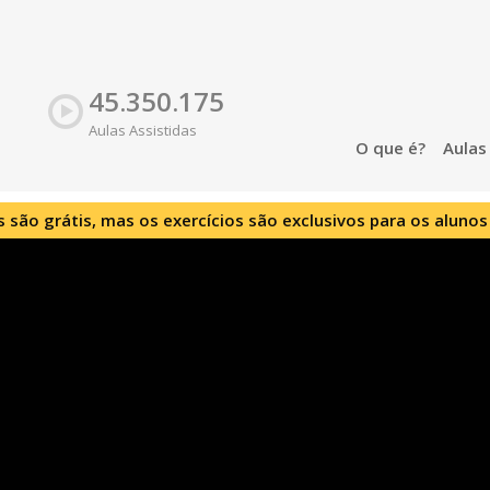
45.350.175
Aulas Assistidas
O que é?
Aula
s são grátis, mas os exercícios são exclusivos para os alunos