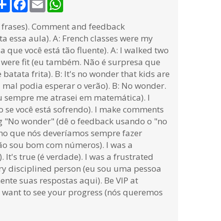
Share
Facebook
Email
WhatsApp
de frases). Comment and feedback
ta essa aula). A: French classes were my
a que você está tão fluente). A: I walked two
e were fit (eu também. Não é surpresa que
atata frita). B: It's no wonder that kids are
u mal podia esperar o verão). B: No wonder.
 (eu sempre me atrasei em matemática). I
tido se você está sofrendo). I make comments
ing "No wonder" (dê o feedback usando o "no
acho que nós deveríamos sempre fazer
 não sou bom com números). I was a
 It's true (é verdade). I was a frustrated
 very disciplined person (eu sou uma pessoa
nte suas respostas aqui). Be VIP at
 want to see your progress (nós queremos