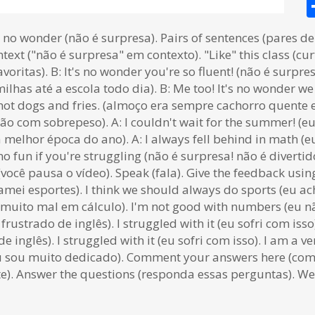
 no wonder (não é surpresa). Pairs of sentences (pares 
ext ("não é surpresa" em contexto). "Like" this class (cur
oritas). B: It's no wonder you're so fluent! (não é surpres
ilhas até a escola todo dia). B: Me too! It's no wonder w
ot dogs and fries. (almoço era sempre cachorro quente e b
ão com sobrepeso). A: I couldn't wait for the summer! (e
É a melhor época do ano). A: I always fell behind in math
s no fun if you're struggling (não é surpresa! não é diver
(você pausa o vídeo). Speak (fala). Give the feedback us
 amei esportes). I think we should always do sports (eu 
era muito mal em cálculo). I'm not good with numbers (eu
ustrado de inglês). I struggled with it (eu sofri com isso).
e inglês). I struggled with it (eu sofri com isso). I am a
eu sou muito dedicado). Comment your answers here (come
e). Answer the questions (responda essas perguntas). We