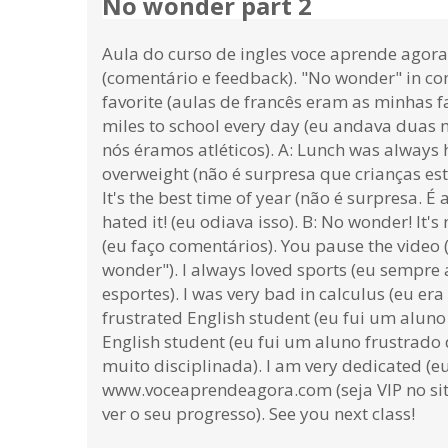
No wonder part 2
Aula do curso de ingles voce aprende agora
(comentário e feedback). "No wonder" in cont
favorite (aulas de francês eram as minhas fav
miles to school every day (eu andava duas m
nós éramos atléticos). A: Lunch was always h
overweight (não é surpresa que crianças est
It's the best time of year (não é surpresa. 
hated it! (eu odiava isso). B: No wonder! It'
(eu faço comentários). You pause the video 
wonder"). I always loved sports (eu sempre
esportes). I was very bad in calculus (eu 
frustrated English student (eu fui um aluno fr
English student (eu fui um aluno frustrado d
muito disciplinada). I am very dedicated (
www.voceaprendeagora.com (seja VIP no sit
ver o seu progresso). See you next class!