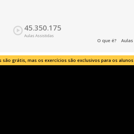
45.350.175
Aulas Assistidas
O que é?
Aula
s são grátis, mas os exercícios são exclusivos para os alunos