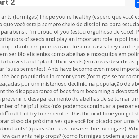
art 2
ants (formigas) I hope you're healthy (espero que você es
ero que você esteja sempre cheio de disciplina para estud
 (parabéns). I'm proud of you (estou orgulhoso de você). P
istributors of seeds and play an important role in polli
mportante em polinização). In some cases they can be just
em ser tão eficientes como abelhas e mosquitos em polini
to harvest and "plant" their seeds (em áreas desértica
ar" suas sementes). Ants have become even more importan
n the bee population in recent years (formigas se tornar
açadas por um misterioso declínio na população de abe
vent the disappearance of bees from becoming a devastat
prevenir o desaparecimento de abelhas de se tornar um
number of helpful jobs (nós podemos continuar a pensar
ifficult but try to remember this the next time you get s
embrar disso da próxima vez que você for picado por uma
about ants? (quais são boas coisas sobre formigas?). Whe
How can ants help crops? (como formigas podem ajudar 