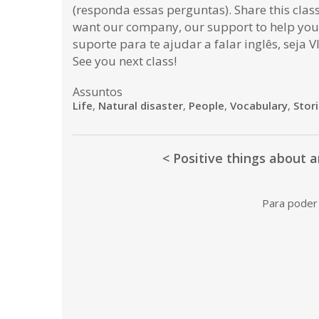
(responda essas perguntas). Share this clas
want our company, our support to help you
suporte para te ajudar a falar inglês, seja 
See you next class!
Assuntos
Life
,
Natural disaster
,
People
,
Vocabulary
,
Stor
< Positive things about a
Para poder 