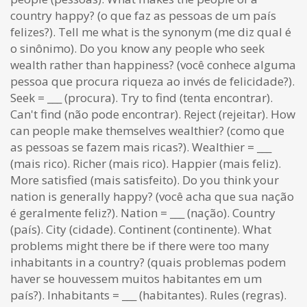
country happy? (o que faz as pessoas de um país
felizes?). Tell me what is the synonym (me diz qual é
o sinônimo). Do you know any people who seek
wealth rather than happiness? (você conhece alguma
pessoa que procura riqueza ao invés de felicidade?).
Seek = ___ (procura). Try to find (tenta encontrar).
Can't find (não pode encontrar). Reject (rejeitar). How
can people make themselves wealthier? (como que
as pessoas se fazem mais ricas?). Wealthier = ___
(mais rico). Richer (mais rico). Happier (mais feliz).
More satisfied (mais satisfeito). Do you think your
nation is generally happy? (você acha que sua nação
é geralmente feliz?). Nation = ___ (nação). Country
(país). City (cidade). Continent (continente). What
problems might there be if there were too many
inhabitants in a country? (quais problemas podem
haver se houvessem muitos habitantes em um
país?). Inhabitants = ___ (habitantes). Rules (regras).