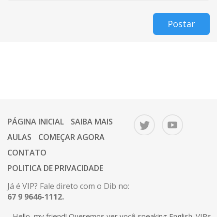
Postar
PÁGINA INICIAL
SAIBA MAIS
AULAS
COMEÇAR AGORA
CONTATO
POLITICA DE PRIVACIDADE
Já é VIP? Fale direto com o Dib no:
67 9 9646-1112.
Ou mande um e-mail para o Dib:
Hello, my friend! Queremos ver você speaking English. VIPs