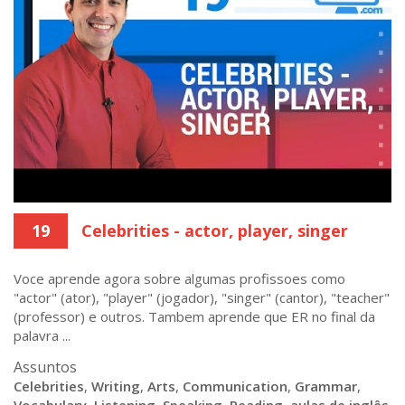
19
Celebrities - actor, player, singer
Voce aprende agora sobre algumas profissoes como
"actor" (ator), "player" (jogador), "singer" (cantor), "teacher"
(professor) e outros. Tambem aprende que ER no final da
palavra ...
Assuntos
Celebrities
,
Writing
,
Arts
,
Communication
,
Grammar
,
Vocabulary
,
Listening
,
Speaking
,
Reading
,
aulas de inglês