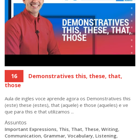
16
Demonstratives this, these, that,
those
Aula de ingles voce aprende agora os Demonstratives this
(este) these (estes), that (aquele) e those (aqueles) e ve
que para this e that utilizamos ...
Assuntos
Important Expressions
,
This
,
That
,
These
,
Writing
,
Communication
,
Grammar
,
Vocabulary
,
Listening
,