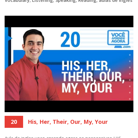
20
His, Her, Their, Our, My, Your