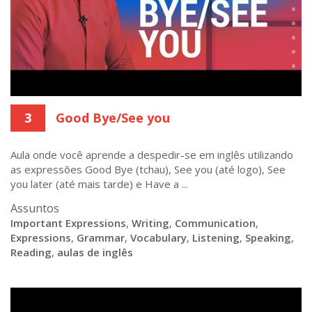
3
Good Bye/See you
Aula onde você aprende a despedir-se em inglês utilizando
as expressões Good Bye (tchau), See you (até logo), See
you later (até mais tarde) e Have a ...
Assuntos
Important Expressions
,
Writing
,
Communication
,
Expressions
,
Grammar
,
Vocabulary
,
Listening
,
Speaking
,
Reading
,
aulas de inglês