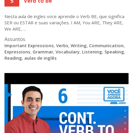
5
Verb to be
Nesta aula de ingles voce aprende o Verb BE, que significa
SER ou ESTAR e suas variações. I AM, You ARE, They ARE,
We ARE, ...
Assuntos
Important Expressions
,
Verbs
,
Writing
,
Communication
,
Expressions
,
Grammar
,
Vocabulary
,
Listening
,
Speaking
,
Reading
,
aulas de inglês