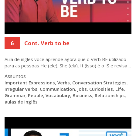
6
Cont. Verb to be
Aula de ingles voce aprende agora que o Verb BE utilizado
para as pessoas He (ele), She (ela), It (isso) é o IS e revisa ...
Assuntos
Important Expressions
,
Verbs
,
Conversation Strategies
,
Irregular Verbs
,
Communication
,
Jobs
,
Curiosities
,
Life
,
Grammar
,
People
,
Vocabulary
,
Business
,
Relationships
,
aulas de inglês