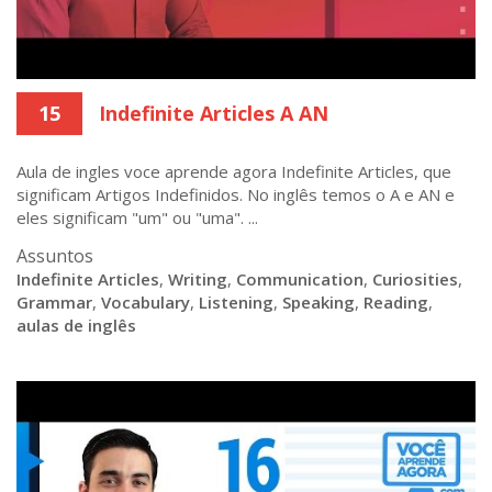
15
Indefinite Articles A AN
Aula de ingles voce aprende agora Indefinite Articles, que
significam Artigos Indefinidos. No inglês temos o A e AN e
eles significam "um" ou "uma". ...
Assuntos
Indefinite Articles
,
Writing
,
Communication
,
Curiosities
,
Grammar
,
Vocabulary
,
Listening
,
Speaking
,
Reading
,
aulas de inglês