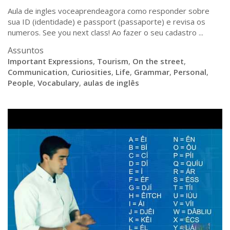
Aula de ingles voceaprendeagora como responder sobre
sua ID (identidade) e passport (passaporte) e revisa os
numeros. See you next class! Ao fazer o seu cadastro ...
Assuntos
Important Expressions
,
Tourism
,
On the street
,
Communication
,
Curiosities
,
Life
,
Grammar
,
Personal
,
People
,
Vocabulary
,
aulas de inglês