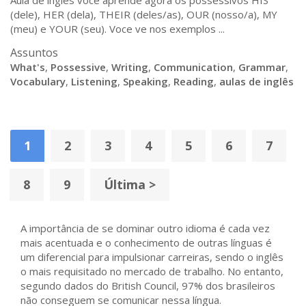
Aula de ingles voce aprende agora os possessivos HIS
(dele), HER (dela), THEIR (deles/as), OUR (nosso/a), MY
(meu) e YOUR (seu). Voce ve nos exemplos ...
Assuntos
What's
,
Possessive
,
Writing
,
Communication
,
Grammar
,
Vocabulary
,
Listening
,
Speaking
,
Reading
,
aulas de inglês
1
2
3
4
5
6
7
8
9
Última >
A importância de se dominar outro idioma é cada vez
mais acentuada e o conhecimento de outras línguas é
um diferencial para impulsionar carreiras, sendo o inglês
o mais requisitado no mercado de trabalho. No entanto,
segundo dados do British Council, 97% dos brasileiros
não conseguem se comunicar nessa língua.