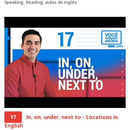
Speaking
,
Reading
,
aulas de inglês
17
In, on, under, next to - Locations in
English