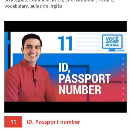
Vocabulary
,
aulas de inglês
11
ID, Passport number