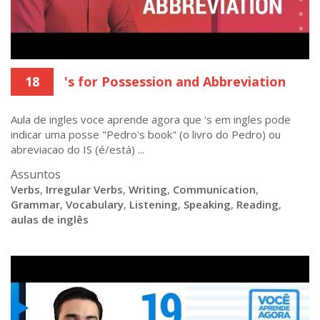
18
's for Possession and Abbreviation
Aula de ingles voce aprende agora que 's em ingles pode
indicar uma posse "Pedro's book" (o livro do Pedro) ou
abreviacao do IS (é/está) ...
Assuntos
Verbs
,
Irregular Verbs
,
Writing
,
Communication
,
Grammar
,
Vocabulary
,
Listening
,
Speaking
,
Reading
,
aulas de inglês