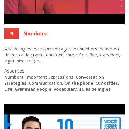
9
Numbers
Aula de ingles voce aprende agora os numbers (numeros)
de zero a dez (zero, one, two, three, four, five, six, seven,
eight, nine, ten) e ...
Assuntos
Numbers
,
Important Expressions
,
Conversation
Strategies
,
Communication
,
On the phone
,
Curiosities
,
Life
,
Grammar
,
People
,
Vocabulary
,
aulas de inglês