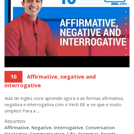
10
Affirmative, negative and
interrogative
Aula de ingles voce aprende agora a as formas afirmativa,
negativa e interrogativa com o Verb BE e ve que e muito
simples! Para a ...
Assuntos
Affirmative
,
Negative
,
Interrogative
,
Conversation
Strategies
,
Communication
,
Life
,
Grammar
,
People
,