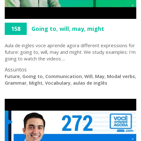
158
Going to, will, may, might
Aula de ingles voce aprende agora different expressions for
future: going to, will, may and might. We study examples: I'm
going to watch the videos ...
Assuntos
Future
,
Going to
,
Communication
,
Will
,
May
,
Modal verbs
,
Grammar
,
Might
,
Vocabulary
,
aulas de inglês