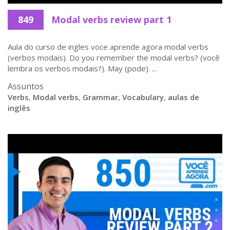
849
Modal verbs review part 1
Aula do curso de ingles voce aprende agora modal verbs
(verbos modais). Do you remember the modal verbs? (você
lembra os verbos modais?). May (pode). ...
Assuntos
Verbs
,
Modal verbs
,
Grammar
,
Vocabulary
,
aulas de
inglês