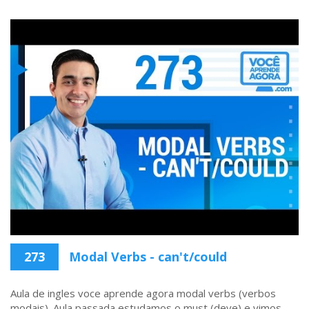
273
Modal Verbs - can't/could
Aula de ingles voce aprende agora modal verbs (verbos
modais). Aula passada estudamos o must (deve) e vimos