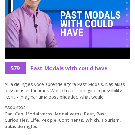
579
Past Modals with could have
Aula de ingles voce aprende agora Past Modals. Nas aulas
passadas estudamos Would have -- imagine a possibility
(teria - imaginar uma possibilidade). What would ...
Assuntos
Can
,
Can
,
Modal verbs
,
Modal verbs
,
Past
,
Past
,
Curiosities
,
Life
,
People
,
Continents
,
Which
,
Tourism
,
aulas de inglês