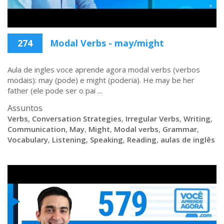
274
Modal Verbs - may/might
Aula de ingles voce aprende agora modal verbs (verbos
modais): may (pode) e might (poderia). He may be her
father (ele pode ser o pai ...
Assuntos
Verbs
,
Conversation Strategies
,
Irregular Verbs
,
Writing
,
Communication
,
May
,
Might
,
Modal verbs
,
Grammar
,
Vocabulary
,
Listening
,
Speaking
,
Reading
,
aulas de inglês