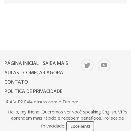
PÁGINA INICIAL
SAIBA MAIS
AULAS
COMEÇAR AGORA
CONTATO
POLITICA DE PRIVACIDADE
Já é VIP? Fale direto com o Dib no:
67 9 9646-1112.
Hello, my friend! Queremos ver você speaking English. VIPs
Ou mande um e-mail para o Dib:
aprendem mais rápido e recebem benefícios.
Politica de
contato@voceaprendeagora.com
Privacidade
.
Excellent!