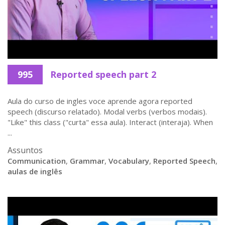
995
Reported speech part 2
Aula do curso de ingles voce aprende agora reported
speech (discurso relatado). Modal verbs (verbos modais).
"Like" this class ("curta" essa aula). Interact (interaja). When
...
Assuntos
Communication
,
Grammar
,
Vocabulary
,
Reported Speech
,
aulas de inglês