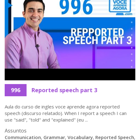
996
Reported speech part 3
Aula do curso de ingles voce aprende agora reported
speech (discurso relatado). When I report a speech I can
use "said", "told" and "explained" (eu ...
Assuntos
Communication
,
Grammar
,
Vocabulary
,
Reported Speech
,