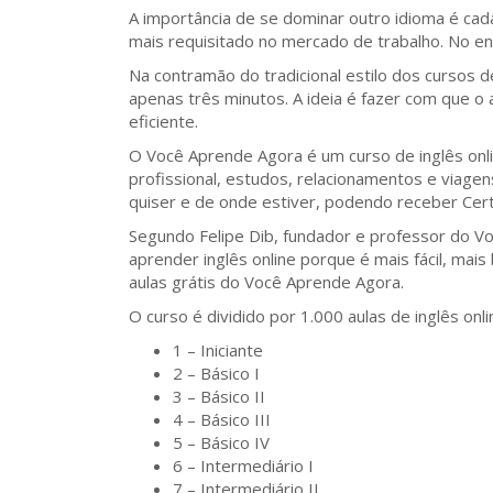
A importância de se dominar outro idioma é cada
mais requisitado no mercado de trabalho. No en
Na contramão do tradicional estilo dos cursos 
apenas três minutos. A ideia é fazer com que o
eficiente.
O Você Aprende Agora é um curso de inglês onli
profissional, estudos, relacionamentos e viage
quiser e de onde estiver, podendo receber Cert
Segundo Felipe Dib, fundador e professor do V
aprender inglês online porque é mais fácil, mai
aulas grátis do Você Aprende Agora.
O curso é dividido por 1.000 aulas de inglês onl
1 – Iniciante
2 – Básico I
3 – Básico II
4 – Básico III
5 – Básico IV
6 – Intermediário I
7 – Intermediário II