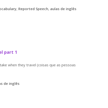
ocabulary
,
Reported Speech
,
aulas de inglês
l part 1
 take when they travel (coisas que as pessoas
as de inglês