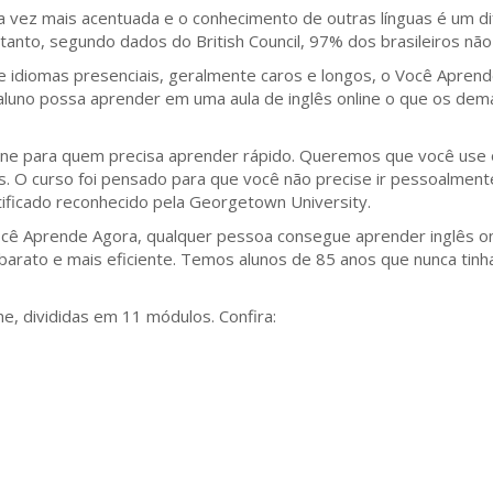
 vez mais acentuada e o conhecimento de outras línguas é um dife
tanto, segundo dados do British Council, 97% dos brasileiros nã
de idiomas presenciais, geralmente caros e longos, o Você Aprend
 aluno possa aprender em uma aula de inglês online o que os de
ne para quem precisa aprender rápido. Queremos que você use o 
ns. O curso foi pensado para que você não precise ir pessoalment
ificado reconhecido pela Georgetown University.
ocê Aprende Agora, qualquer pessoa consegue aprender inglês on
s barato e mais eficiente. Temos alunos de 85 anos que nunca ti
ine, divididas em 11 módulos. Confira: