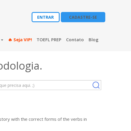
ENTRAR
CADASTRE-SE
s
🔥 Seja VIP!
TOEFL PREP
Contato
Blog
odologia
.
tory with the correct forms of the verbs in