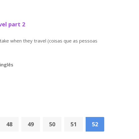
el part 2
 take when they travel (coisas que as pessoas
inglês
48
49
50
51
52