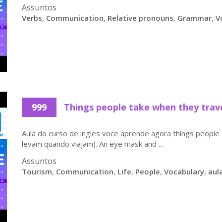
Assuntos
Verbs
,
Communication
,
Relative pronouns
,
Grammar
,
V
999
Things people take when they trave
Aula do curso de ingles voce aprende agora things people
levam quando viajam). An eye mask and ...
Assuntos
Tourism
,
Communication
,
Life
,
People
,
Vocabulary
,
aul