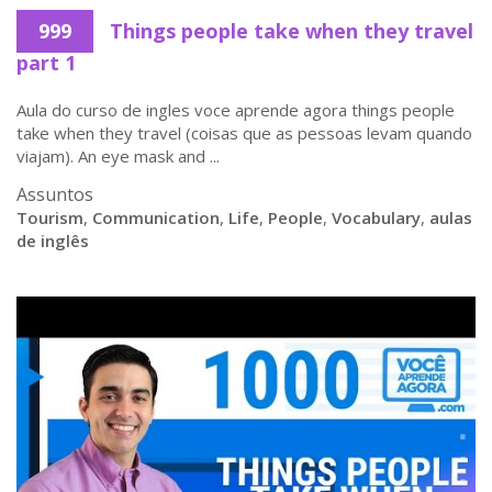
999
Things people take when they travel
part 1
Aula do curso de ingles voce aprende agora things people
take when they travel (coisas que as pessoas levam quando
viajam). An eye mask and ...
Assuntos
Tourism
,
Communication
,
Life
,
People
,
Vocabulary
,
aulas
de inglês