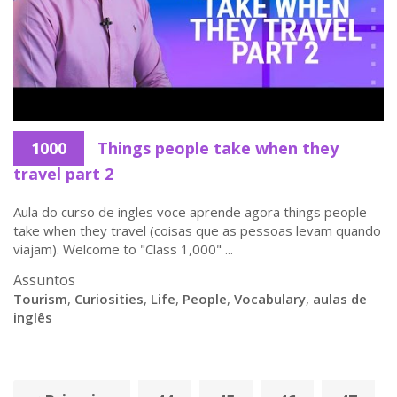
1000
Things people take when they
travel part 2
Aula do curso de ingles voce aprende agora things people
take when they travel (coisas que as pessoas levam quando
viajam). Welcome to "Class 1,000" ...
Assuntos
Tourism
,
Curiosities
,
Life
,
People
,
Vocabulary
,
aulas de
inglês