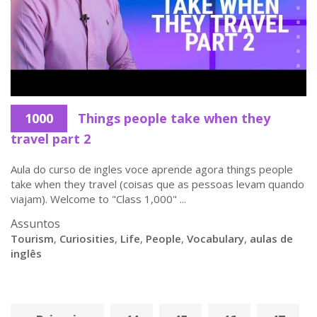
1000
Things people take when they
travel part 2
Aula do curso de ingles voce aprende agora things people
take when they travel (coisas que as pessoas levam quando
viajam). Welcome to "Class 1,000" ...
Assuntos
Tourism
,
Curiosities
,
Life
,
People
,
Vocabulary
,
aulas de
inglês