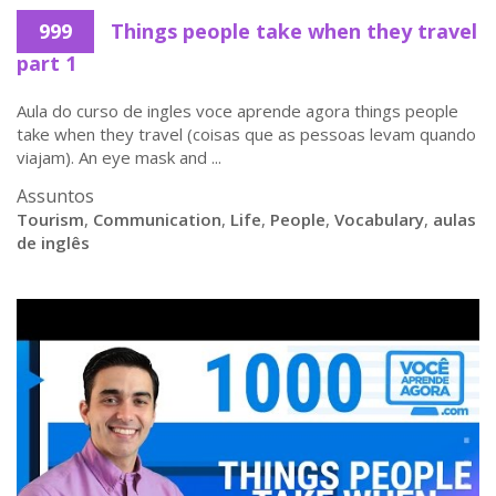
999
Things people take when they travel
part 1
Aula do curso de ingles voce aprende agora things people
take when they travel (coisas que as pessoas levam quando
viajam). An eye mask and ...
Assuntos
Tourism
,
Communication
,
Life
,
People
,
Vocabulary
,
aulas
de inglês