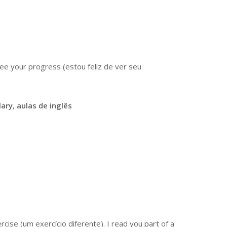
ee your progress (estou feliz de ver seu
lary
,
aulas de inglês
cise (um exercício diferente). I read you part of a