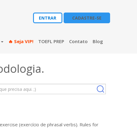
ENTRAR
CADASTRE-SE
s
🔥 Seja VIP!
TOEFL PREP
Contato
Blog
odologia
.
xercise (exercício de phrasal verbs). Rules for