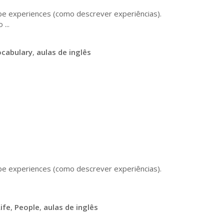
be experiences (como descrever experiências).
...
ocabulary
,
aulas de inglês
be experiences (como descrever experiências).
ife
,
People
,
aulas de inglês