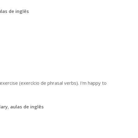
las de inglês
xercise (exercício de phrasal verbs). I'm happy to
lary
,
aulas de inglês