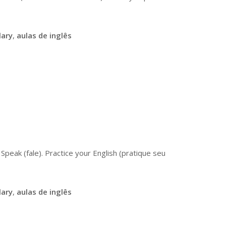
lary
,
aulas de inglês
peak (fale). Practice your English (pratique seu
lary
,
aulas de inglês