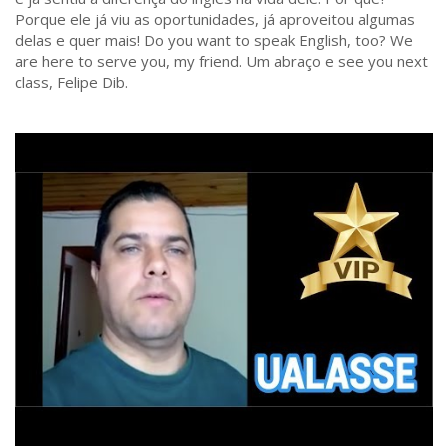
Porque ele já viu as oportunidades, já aproveitou algumas
delas e quer mais! Do you want to speak English, too? We
are here to serve you, my friend. Um abraço e see you next
class, Felipe Dib.