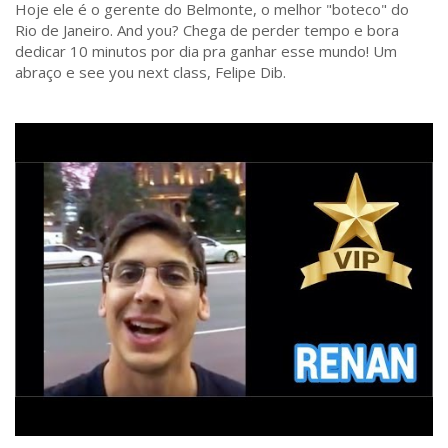
Hoje ele é o gerente do Belmonte, o melhor "boteco" do
Rio de Janeiro. And you? Chega de perder tempo e bora
dedicar 10 minutos por dia pra ganhar esse mundo! Um
abraço e see you next class, Felipe Dib.