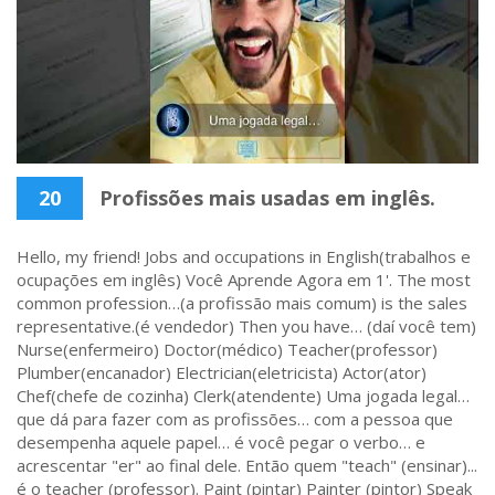
20
Profissões mais usadas em inglês.
Hello, my friend! Jobs and occupations in English(trabalhos e
ocupações em inglês) Você Aprende Agora em 1'. The most
common profession…(a profissão mais comum) is the sales
representative.(é vendedor) Then you have… (daí você tem)
Nurse(enfermeiro) Doctor(médico) Teacher(professor)
Plumber(encanador) Electrician(eletricista) Actor(ator)
Chef(chefe de cozinha) Clerk(atendente) Uma jogada legal…
que dá para fazer com as profissões… com a pessoa que
desempenha aquele papel… é você pegar o verbo… e
acrescentar "er" ao final dele. Então quem "teach" (ensinar)...
é o teacher (professor). Paint (pintar) Painter (pintor) Speak