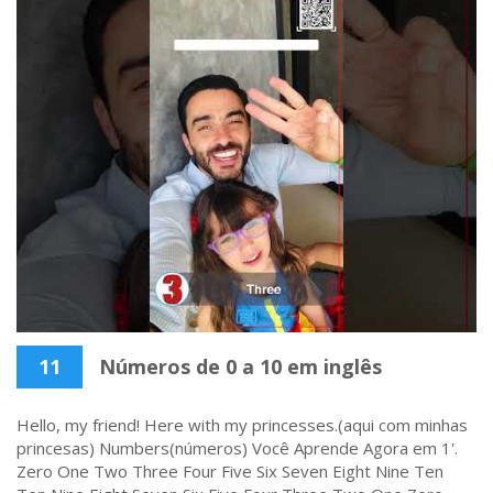
11
Números de 0 a 10 em inglês
Hello, my friend! Here with my princesses.(aqui com minhas
princesas) Numbers(números) Você Aprende Agora em 1'.
Zero One Two Three Four Five Six Seven Eight Nine Ten