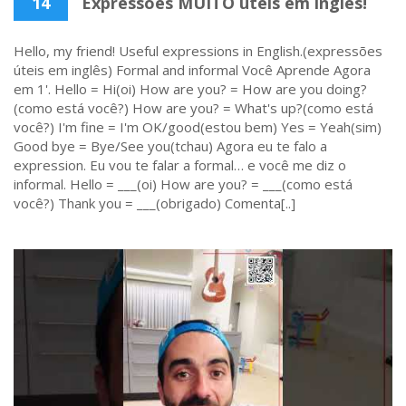
14
Expressões MUITO úteis em inglês!
Hello, my friend! Useful expressions in English.(expressões
úteis em inglês) Formal and informal Você Aprende Agora
em 1'. Hello = Hi(oi) How are you? = How are you doing?
(como está você?) How are you? = What's up?(como está
você?) I'm fine = I'm OK/good(estou bem) Yes = Yeah(sim)
Good bye = Bye/See you(tchau) Agora eu te falo a
expression. Eu vou te falar a formal… e você me diz o
informal. Hello = ___(oi) How are you? = ___(como está
você?) Thank you = ___(obrigado) Comenta[..]