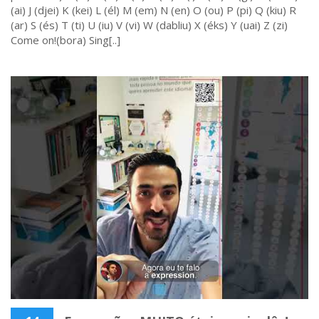
(ai) J (djei) K (kei) L (él) M (em) N (en) O (ou) P (pi) Q (kiu) R
(ar) S (és) T (ti) U (iu) V (vi) W (dabliu) X (éks) Y (uai) Z (zi)
Come on!(bora) Sing[..]