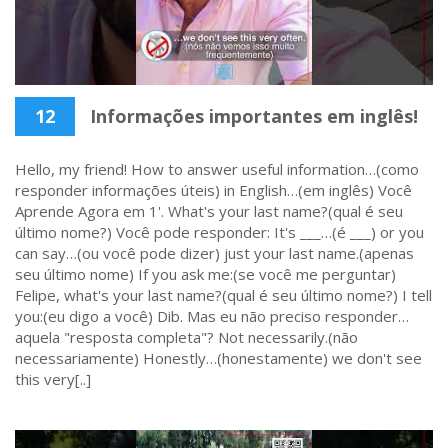
12
Informações importantes em inglês!
Hello, my friend! How to answer useful information…(como
responder informações úteis) in English…(em inglês) Você
Aprende Agora em 1'. What's your last name?(qual é seu
último nome?) Você pode responder: It's ___…(é ___) or you
can say…(ou você pode dizer) just your last name.(apenas
seu último nome) If you ask me:(se você me perguntar)
Felipe, what's your last name?(qual é seu último nome?) I tell
you:(eu digo a você) Dib. Mas eu não preciso responder…
aquela "resposta completa"? Not necessarily.(não
necessariamente) Honestly…(honestamente) we don't see
this very[..]