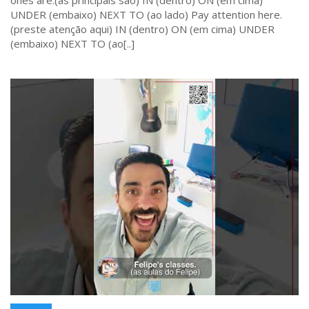
ones are:(as principais são) IN (dentro) ON (em cima)
UNDER (embaixo) NEXT TO (ao lado) Pay attention here.
(preste atenção aqui) IN (dentro) ON (em cima) UNDER
(embaixo) NEXT TO (ao[..]