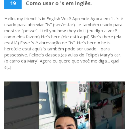
19
Como usar o 's em inglês.
Hello, my friend! 's in English Você Aprende Agora em 1'. 's é
usado para abreviar "is" (ser/estar)... e também usado para
mostrar "posse". I tell you how they do it.(eu digo a você
como eles fazem) He's here.(ele está aqui) She's there.(ela
está lá) Esse 's é abreviação de "is". He's here = he is
here(ele está aqui) 's também pode ser usado… para
possessive. Felipe's classes.(as aulas do Felipe) Mary's car.
(o carro da Mary) Agora eu quero que você me diga… qual
a[..]