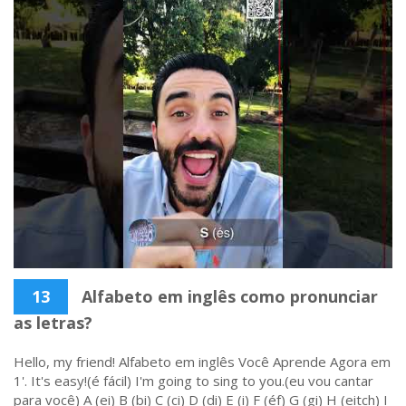
13
Alfabeto em inglês como pronunciar
as letras?
Hello, my friend! Alfabeto em inglês Você Aprende Agora em
1'. It's easy!(é fácil) I'm going to sing to you.(eu vou cantar
para você) A (ei) B (bi) C (ci) D (di) E (i) F (éf) G (gi) H (eitch) I