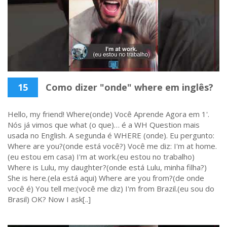
15
Como dizer "onde" where em inglês?
Hello, my friend! Where(onde) Você Aprende Agora em 1'.
Nós já vimos que what (o que)… é a WH Question mais
usada no English. A segunda é WHERE (onde). Eu pergunto:
Where are you?(onde está você?) Você me diz: I'm at home.
(eu estou em casa) I'm at work.(eu estou no trabalho)
Where is Lulu, my daughter?(onde está Lulu, minha filha?)
She is here.(ela está aqui) Where are you from?(de onde
você é) You tell me:(você me diz) I'm from Brazil.(eu sou do
Brasil) OK? Now I ask[..]