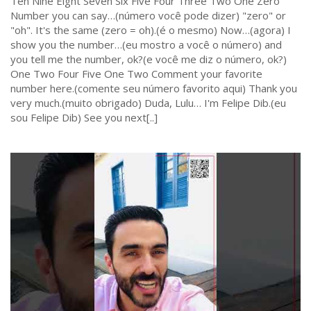
Ten Nine Eight Seven Six Five Four Three Two One Zero
Number you can say…(número você pode dizer) "zero" or
"oh". It's the same (zero = oh).(é o mesmo) Now…(agora) I
show you the number…(eu mostro a você o número) and
you tell me the number, ok?(e você me diz o número, ok?)
One Two Four Five One Two Comment your favorite
number here.(comente seu número favorito aqui) Thank you
very much.(muito obrigado) Duda, Lulu… I'm Felipe Dib.(eu
sou Felipe Dib) See you next[..]