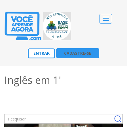
Alternar
navegação
ENTRAR
CADASTRE-SE
Inglês em 1'