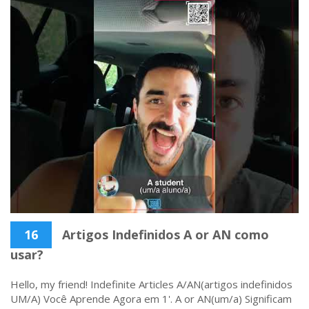
16
Artigos Indefinidos A or AN como
usar?
Hello, my friend! Indefinite Articles A/AN(artigos indefinidos
UM/A) Você Aprende Agora em 1'. A or AN(um/a) Significam