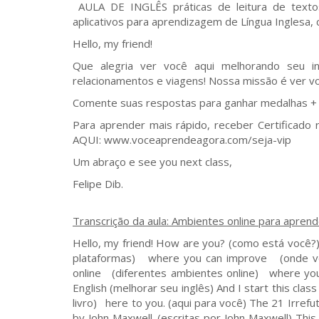
AULA DE INGLÊS práticas de leitura de textos.
aplicativos para aprendizagem de Língua Inglesa
Hello, my friend!
Que alegria ver você aqui melhorando seu in
relacionamentos e viagens! Nossa missão é ver vo
Comente suas respostas para ganhar medalhas + p
Para aprender mais rápido, receber Certificado 
AQUI: www.voceaprendeagora.com/seja-vip
Um abraço e see you next class,
Felipe Dib.
Transcrição da aula: Ambientes online para apren
Hello, my friend! How are you? (como está você?) Today we're going to (hoje nós vamos) explore platforms (explorar plataformas) where you can improve (onde você pode melhorar) your English. (seu inglês) Different environments online (diferentes ambientes online) where you can: (onde você pode) Study (estudar) Learn (aprender) Improve your English (melhorar seu inglês) And I start this class (e eu começo esta aula) reading part of this book (lendo parte deste livro) here to you. (aqui para você) The 21 Irrefutable Laws of Leadership (as 21 Leis Irrefutáveis de Liderança) written by John Maxwell. (escritas por John Maxwell) This book was written (este livro foi escrito) in 1998 (em 1998) by this American pastor. (por este pastor americano) Around 30 years ago, right? (aproximadamente 30 anos atrás, certo?) And John Maxwell presents (e Maxwell apresenta) these Laws of Leadership. (estas Leis da Liderança) I'll share with you today (eu vou compartilhar com você hoje) the Law of Process. (a Lei do Processo) He says: (ele diz) Liderança desenvolve-se diariamente não em 1 dia. O segredo de nosso sucesso é encontrado em nossa agenda diária. (Vídeo do celular no Dropbox TV 165) Let me see (deixa eu ver) let me share with you (deixa eu compartilhar com você) my daily agenda. (minha agenda diária) Invoice Mónica (fatura da Mônica) Record TV (gravar para TV) Pay Sandro (pagar Sandro) Barbecue with family (churrasco com família) Check HD (conferir HD) Record of the video (gravar o vídeo) of pronunciation of "comfortable". (de pronúncia de "confortável") New book Carol (novo livro Carol) This is what (isso é o que) is already scheduled (está já agendado) for this week. (para esta semana) This is the planning (este é o planejamento) for the next classes. (para as próximas aulas) And this is the book (e este é o livro) I'm sharing with you. (que estou compartilhando com você) Quando você vê a agenda diária da pessoa você vê prioridades paixão, habilidades relacionamentos, atitude disciplinas pessoais visão e influência. Veja o que uma pessoa está fazendo todo dia dia após dia e você vai saber quem aquela pessoa é e o que ele ou ela está se tornando. Our daily habits (nossos hábitos diários) show us (nos mostram) the kind of life (o tipo de vida) we are living. (que nós estamos vivendo) And the kind of person (e o tipo de pessoa) we're becoming. (que estamos nos tornando) If my daily agenda (se minha agenda diária) is full of (está cheia de) planned tasks (tarefas planejadas) organized goals (objetivos organizados) I am living a life (eu estou vivendo uma vida) that is organized. (que está organizada) I am becoming someone (eu estou me tornando alguém) who is planning (que está planejando) and doing the things (e fazendo as coisas) I need to do. (que eu preciso fazer) Líderes de sucesso são aprendizes. E o processo de aprendizagem é contínuo. Um resultado de autodisciplina e perseverança. O objetivo cada dia deve ser de tornar-se um pouco melhor de construir à partir do progresso dos dias anteriores. O problema é que a maioria das pessoas superestimam a importância de acontecimentos e subestimam o poder dos processos. We have this book here (nós temos este livro aqui) in our platform. (em nossa plataforma) Let me share with you. (deixa eu compartilhar com você) One moment, please. (um momento, por favor) We start navigating (nós começamos a navegar) in our platform (em nossa plataforma) that you can study (que você pode estudar) visit and share. (visitar e compartilhar) Here we go. (aqui vamos nós) (Vídeo no Dropbox TV 165) Here. (aqui) Let me get to (deixa eu chegar até) "21 Leis Irrefutáveis da Liderança" Qual é a primeira Lei da Liderança? A Lei da Influência. What's the best time (qual é a melhor hora) to develop my leadership? (de desenvolver minha liderança?) Let me share with you. (deixa eu compa