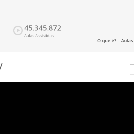
45.345.872
Aulas Assistidas
O que é?
Aula
V