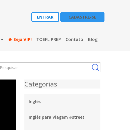
ENTRAR
CADASTRE-SE
s
🔥 Seja VIP!
TOEFL PREP
Contato
Blog
Categorias
Inglês
Inglês para Viagem #street