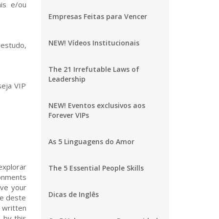
ais e/ou
Empresas Feitas para Vencer
NEW! Vídeos Institucionais
estudo,
The 21 Irrefutable Laws of
Leadership
seja VIP
NEW! Eventos exclusivos aos
Forever VIPs
As 5 Linguagens do Amor
 pensar em) some variations (algumas variações) for our movements. (para nossos movimentos) Ok I know. (ok eu sei) We're going to exercise (nós vamos exercitar) as if we're going to take something (como se nós estivéssemos pegando algo) from the ground. (do chão) We're going to do (nós vamos fazer) this movement here. (este movimento aqui) If you can, please (se você puder, por favor) touch the ground. (toque o chão) As if we were (como se nós estivéssemos) picking something (pegando algo) from the ground. (do chão) You open your hand (você abre sua mão) you grab it (você pega) you close yo
The 5 Essential People Skills
Dicas de Inglês