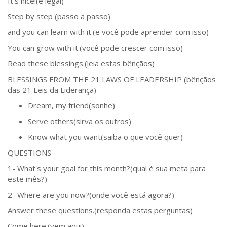
It's nice!(é legal)
Step by step (passo a passo)
and you can learn with it.(e você pode aprender com isso)
You can grow with it.(você pode crescer com isso)
Read these blessings.(leia estas bênçãos)
BLESSINGS FROM THE 21 LAWS OF LEADERSHIP (bênçãos
das 21 Leis da Liderança)
Dream, my friend(sonhe)
Serve others(sirva os outros)
Know what you want(saiba o que você quer)
QUESTIONS
1- What's your goal for this month?(qual é sua meta para
este mês?)
2- Where are you now?(onde você está agora?)
Answer these questions.(responda estas perguntas)
Come here.(vem aqui)