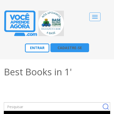
Alternar
navegação
ENTRAR
CADASTRE-SE
Best Books in 1'