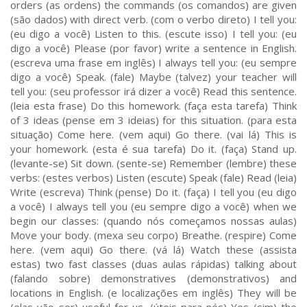
orders (as ordens) the commands (os comandos) are given
(são dados) with direct verb. (com o verbo direto) I tell you:
(eu digo a você) Listen to this. (escute isso) I tell you: (eu
digo a você) Please (por favor) write a sentence in English.
(escreva uma frase em inglês) I always tell you: (eu sempre
digo a você) Speak. (fale) Maybe (talvez) your teacher will
tell you: (seu professor irá dizer a você) Read this sentence.
(leia esta frase) Do this homework. (faça esta tarefa) Think
of 3 ideas (pense em 3 ideias) for this situation. (para esta
situação) Come here. (vem aqui) Go there. (vai lá) This is
your homework. (esta é sua tarefa) Do it. (faça) Stand up.
(levante-se) Sit down. (sente-se) Remember (lembre) these
verbs: (estes verbos) Listen (escute) Speak (fale) Read (leia)
Write (escreva) Think (pense) Do it. (faça) I tell you (eu digo
a você) I always tell you (eu sempre digo a você) when we
begin our classes: (quando nós começamos nossas aulas)
Move your body. (mexa seu corpo) Breathe. (respire) Come
here. (vem aqui) Go there. (vá lá) Watch these (assista
estas) two fast classes (duas aulas rápidas) talking about
(falando sobre) demonstratives (demonstrativos) and
locations in English. (e localizações em inglês) They will be