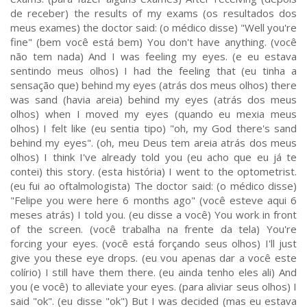
de receber) the results of my exams (os resultados dos
meus exames) the doctor said: (o médico disse) "Well you're
fine" (bem você está bem) You don't have anything. (você
não tem nada) And I was feeling my eyes. (e eu estava
sentindo meus olhos) I had the feeling that (eu tinha a
sensação que) behind my eyes (atrás dos meus olhos) there
was sand (havia areia) behind my eyes (atrás dos meus
olhos) when I moved my eyes (quando eu mexia meus
olhos) I felt like (eu sentia tipo) "oh, my God there's sand
behind my eyes". (oh, meu Deus tem areia atrás dos meus
olhos) I think I've already told you (eu acho que eu já te
contei) this story. (esta história) I went to the optometrist.
(eu fui ao oftalmologista) The doctor said: (o médico disse)
"Felipe you were here 6 months ago" (você esteve aqui 6
meses atrás) I told you. (eu disse a você) You work in front
of the screen. (você trabalha na frente da tela) You're
forcing your eyes. (você está forçando seus olhos) I'll just
give you these eye drops. (eu vou apenas dar a você este
colírio) I still have them there. (eu ainda tenho eles ali) And
you (e você) to alleviate your eyes. (para aliviar seus olhos) I
said "ok". (eu disse "ok") But I was decided (mas eu estava