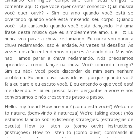
comente aqui O que você quer cantar conosco? Qual música
você quer ouvir? - Sim eu amo quando você está se
divertindo quando você está mexendo seu corpo. Quando
você stá cantando quando você está dançando. Há uma
frase desta música que eu simplesmente amo. Ele iz: Eu
nunca vou parar a chuva reclamando. Eu nunca vou parar a
chuva reclamando. Isso é erdade. Às vezes há desafios. Às
vezes nós não entendemos o que está sendo dito. Mas nós
não amos parar a chuva reclamando. Nós precisamos
aprender a como dançar na chuva. Você concorda omigo?
Sim ou não? Você pode discordar de mim sem nenhum
problema. Eu amo ouvir suas ideias porque quando você
fala eu paro e eu escuto você. E eu entendo o que você está
me dizendo. E aí eu posso fazer perguntas a você e nós
conversamos e nós crescemos passo a passo.
Hello, my friend! How are you? (como está você?) Welcome
to nature. (bem-vindo à natureza) We're talking about (nós
estamos falando sobre) listening strategies. (estratégias de
escuta) How to listen to (como ouvir) instructions.
(instruções) How to listen to (como ouvir) commands in