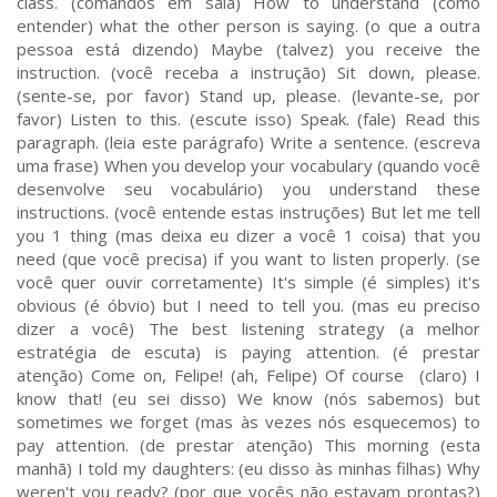
class. (comandos em sala) How to understand (como
entender) what the other person is saying. (o que a outra
pessoa está dizendo) Maybe (talvez) you receive the
instruction. (você receba a instrução) Sit down, please.
(sente-se, por favor) Stand up, please. (levante-se, por
favor) Listen to this. (escute isso) Speak. (fale) Read this
paragraph. (leia este parágrafo) Write a sentence. (escreva
uma frase) When you develop your vocabulary (quando você
desenvolve seu vocabulário) you understand these
instructions. (você entende estas instruções) But let me tell
you 1 thing (mas deixa eu dizer a você 1 coisa) that you
need (que você precisa) if you want to listen properly. (se
você quer ouvir corretamente) It's simple (é simples) it's
obvious (é óbvio) but I need to tell you. (mas eu preciso
dizer a você) The best listening strategy (a melhor
estratégia de escuta) is paying attention. (é prestar
atenção) Come on, Felipe! (ah, Felipe) Of course (claro) I
know that! (eu sei disso) We know (nós sabemos) but
sometimes we forget (mas às vezes nós esquecemos) to
pay attention. (de prestar atenção) This morning (esta
manhã) I told my daughters: (eu disso às minhas filhas) Why
weren't you ready? (por que vocês não estavam prontas?)