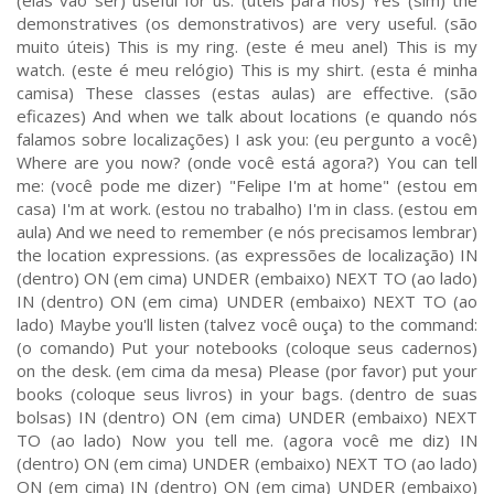
(elas vão ser) useful for us. (úteis para nós) Yes (sim) the
demonstratives (os demonstrativos) are very useful. (são
muito úteis) This is my ring. (este é meu anel) This is my
watch. (este é meu relógio) This is my shirt. (esta é minha
camisa) These classes (estas aulas) are effective. (são
eficazes) And when we talk about locations (e quando nós
falamos sobre localizações) I ask you: (eu pergunto a você)
Where are you now? (onde você está agora?) You can tell
me: (você pode me dizer) "Felipe I'm at home" (estou em
casa) I'm at work. (estou no trabalho) I'm in class. (estou em
aula) And we need to remember (e nós precisamos lembrar)
the location expressions. (as expressões de localização) IN
(dentro) ON (em cima) UNDER (embaixo) NEXT TO (ao lado)
IN (dentro) ON (em cima) UNDER (embaixo) NEXT TO (ao
lado) Maybe you'll listen (talvez você ouça) to the command:
(o comando) Put your notebooks (coloque seus cadernos)
on the desk. (em cima da mesa) Please (por favor) put your
books (coloque seus livros) in your bags. (dentro de suas
bolsas) IN (dentro) ON (em cima) UNDER (embaixo) NEXT
TO (ao lado) Now you tell me. (agora você me diz) IN
(dentro) ON (em cima) UNDER (embaixo) NEXT TO (ao lado)
ON (em cima) IN (dentro) ON (em cima) UNDER (embaixo)