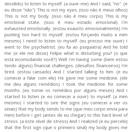
decidido) to listen to myself. (a ouvir-me) And I said, "no". (e
eu disse "não") This is not my eyes. (isso não é meus olhos)
This is not my body. (isso não é meu corpo) This is my
emotional state. (isso é meu estado emocional) I'm
exhausted emotionally. (estou exausto emocionalmente) I'm
pushing too hard to myself. (estou forçando muito a mim
mesmo) I need to listen to myself. (eu preciso me ouvir) I
went to the psychiatrist. (eu fui ao psiquiatra) And he told
me: (e ele me disse) Felipe what is disturbing you? (o que
está incomodando você?) Well I'm having some (bem estou
tendo alguns) financial challenges. (desafios financeiros) I'm
tired. (estou cansado) And I started talking to him. (e eu
comecei a falar com ele) He gave me some medicine. (ele
me deu alguns remédios) I took the medicine for some
months. (eu tomei os remédios por alguns meses) And I
started to listen (e eu comecei a ouvir) to myself. (a mim
mesmo) I started to see the signs (eu comecei a ver os
sinais) that my body sends to me (que meu corpo envia para
mim) before I get (antes de eu chegar) to this hard level of
stress. (a este nível de stress) And I realized (e eu percebi)
that the first sign (que o primeiro sinal) my body gives me