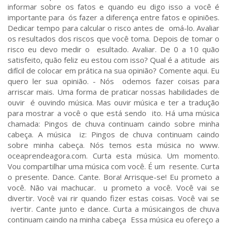
informar sobre os fatos e quando eu digo isso a você é
importante para ós fazer a diferença entre fatos e opiniões.
Dedicar tempo para calcular o risco antes de omá-lo. Avaliar
os resultados dos riscos que você toma. Depois de tomar o
risco eu devo medir o esultado. Avaliar. De 0 a 10 quão
satisfeito, quão feliz eu estou com isso? Qual é a atitude ais
difícil de colocar em prática na sua opinião? Comente aqui. Eu
quero ler sua opinião. - Nós odemos fazer coisas para
arriscar mais. Uma forma de praticar nossas habilidades de
ouvir é ouvindo música. Mas ouvir música e ter a tradução
para mostrar a você o que está sendo ito. Há uma música
chamada: Pingos de chuva continuam caindo sobre minha
cabeça. A música iz: Pingos de chuva continuam caindo
sobre minha cabeça. Nós temos esta música no www.
oceaprendeagora.com. Curta esta música. Um momento.
Vou compartilhar uma música com você. É um resente. Curta
o presente. Dance. Cante. Bora! Arrisque-se! Eu prometo a
você. Não vai machucar. u prometo a você. Você vai se
divertir. Você vai rir quando fizer estas coisas. Você vai se
ivertir. Cante junto e dance. Curta a músicaingos de chuva
continuam caindo na minha cabeça Essa música eu ofereço a