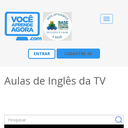
Alternar
navegação
ENTRAR
CADASTRE-SE
Aulas de Inglês da TV