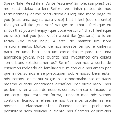
Speak (fale) Read (leia) Write (escreva) Simple. (simples) Let
me read (deixa eu ler) Before we finish (antes de nós
terminarmos) let me read (deixa eu ler) one more page to
you (mais uma página para você) that I feel (que eu sinto)
that you will like. (que você vai gostar) That I feel (que eu
sinto) that you will enjoy (que você vai curtir) that I feel (que
eu sinto) that you (que você) would like (gostaria) to listen
today. (de ouvir hoje) A arte de manter um bom
relacionamento. Muitos de nós investe tempo e dinheiro
para ter uma boa asa um carro chique para ter uma
aparência jovem. Mas quanto nós investimos em coisas
omo bons relacionamentos? Se nós tivermos a sorte de
estarmos rodeado de familiares e migos que nos amam por
quem nós somos e se preocupam sobre nosso bem-estar
nós iremos os sentir seguros e emocionalmente estáveis
mesmo quando encaramos desafios. Por outro lado nós
podemos ter a casa de nossos sonhos um carro luxuoso e
um corpo que está em forma, rincado mas nós vamos
continuar ficando infelizes se nós tivermos problemas em
nossos elacionamentos. Quando estes problemas
persistem sem solução à frente nós ficamos deprimidos