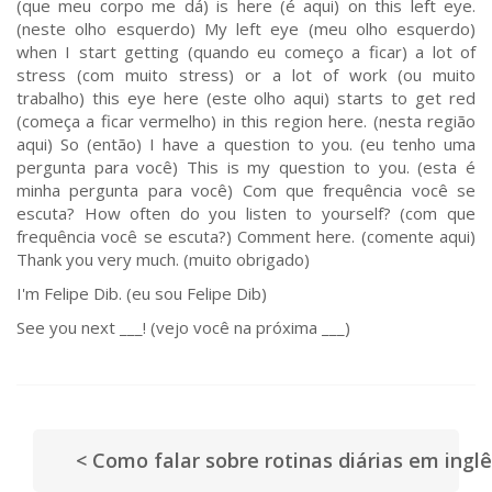
(que meu corpo me dá) is here (é aqui) on this left eye.
(neste olho esquerdo) My left eye (meu olho esquerdo)
when I start getting (quando eu começo a ficar) a lot of
stress (com muito stress) or a lot of work (ou muito
trabalho) this eye here (este olho aqui) starts to get red
(começa a ficar vermelho) in this region here. (nesta região
aqui) So (então) I have a question to you. (eu tenho uma
pergunta para você) This is my question to you. (esta é
minha pergunta para você) Com que frequência você se
escuta? How often do you listen to yourself? (com que
frequência você se escuta?) Comment here. (comente aqui)
Thank you very much. (muito obrigado)
I'm Felipe Dib. (eu sou Felipe Dib)
See you next ___! (vejo você na próxima ___)
< Como falar sobre rotinas diárias em ing