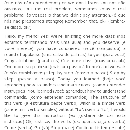
(que nós não entendemos) or we don't listen. (ou nós não
ouvimos) But the real problem, sometimes (mas o real
problema, às vezes) is that we didn't pay attention. (é que
nós não prestamos atenção) Remember that, ok? (lembre-
se disso, ok?)
Hello, my friend! Yes! We're finishing one more class (nós
estamos terminando mais uma aula) and you deserve (e
você merece) you have conquered (você conquistou) a
round of applause (uma salva de palmas) to you! (para você)
Congratulations! (parabéns) One more class. (mais uma aula)
One more step ahead (mais um passo à frente) and we walk
(e nós caminhamos) step by step. (passo a passo) Step by
step. (passo a passo) Today you learned (hoje você
aprendeu) how to understand instructions. (como entender
instruções) You learned (você aprendeu) how to understand
commands. (como entender comandos) The structure of
this verb (a estrutura deste verbo) which is a simple verb
(que é um verbo simples) without "to". (sem o "to") I would
like to give this instruction. (eu gostaria de dar esta
instrução) Ok, just say the verb. (ok, apenas diga o verbo)
Come (venha) Go (vá) Stop (pare) Continue Listen (escute)