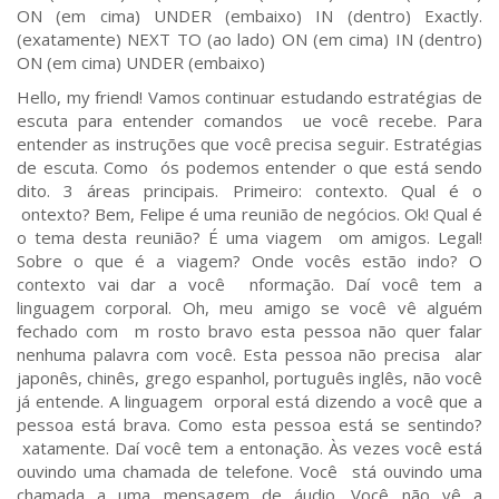
ON (em cima) UNDER (embaixo) IN (dentro) Exactly.
(exatamente) NEXT TO (ao lado) ON (em cima) IN (dentro)
ON (em cima) UNDER (embaixo)
Hello, my friend! Vamos continuar estudando estratégias de
escuta para entender comandos ue você recebe. Para
entender as instruções que você precisa seguir. Estratégias
de escuta. Como ós podemos entender o que está sendo
dito. 3 áreas principais. Primeiro: contexto. Qual é o
ontexto? Bem, Felipe é uma reunião de negócios. Ok! Qual é
o tema desta reunião? É uma viagem om amigos. Legal!
Sobre o que é a viagem? Onde vocês estão indo? O
contexto vai dar a você nformação. Daí você tem a
linguagem corporal. Oh, meu amigo se você vê alguém
fechado com m rosto bravo esta pessoa não quer falar
nenhuma palavra com você. Esta pessoa não precisa alar
japonês, chinês, grego espanhol, português inglês, não você
já entende. A linguagem orporal está dizendo a você que a
pessoa está brava. Como esta pessoa está se sentindo?
xatamente. Daí você tem a entonação. Às vezes você está
ouvindo uma chamada de telefone. Você stá ouvindo uma
chamada a uma mensagem de áudio. Você não vê a