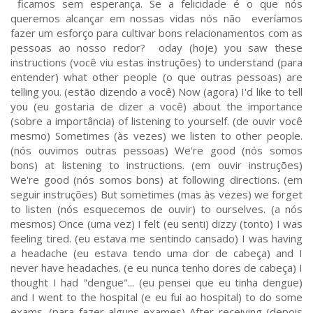
ficamos sem esperança. Se a felicidade é o que nós
queremos alcançar em nossas vidas nós não everíamos
fazer um esforço para cultivar bons relacionamentos com as
pessoas ao nosso redor? oday (hoje) you saw these
instructions (você viu estas instruções) to understand (para
entender) what other people (o que outras pessoas) are
telling you. (estão dizendo a você) Now (agora) I'd like to tell
you (eu gostaria de dizer a você) about the importance
(sobre a importância) of listening to yourself. (de ouvir você
mesmo) Sometimes (às vezes) we listen to other people.
(nós ouvimos outras pessoas) We're good (nós somos
bons) at listening to instructions. (em ouvir instruções)
We're good (nós somos bons) at following directions. (em
seguir instruções) But sometimes (mas às vezes) we forget
to listen (nós esquecemos de ouvir) to ourselves. (a nós
mesmos) Once (uma vez) I felt (eu senti) dizzy (tonto) I was
feeling tired. (eu estava me sentindo cansado) I was having
a headache (eu estava tendo uma dor de cabeça) and I
never have headaches. (e eu nunca tenho dores de cabeça) I
thought I had "dengue"... (eu pensei que eu tinha dengue)
and I went to the hospital (e eu fui ao hospital) to do some
exams. (para fazer alguns exames) After receiving (depois