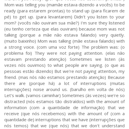
Mom was telling you (mamãe estava dizendo a vocês) to be
ready (para estarem prontas) to stand up (para ficarem de
pé) to get up. (para levantarem) Didn't you listen to your
mom? (vocês não ouviram sua mãe?) I'm sure they listened
(eu tenho certeza que elas ouviram) because mom was not
talking (porque a mãe não estava falando) very quietly.
(muito baixinho) Mom was talking (mãe estava falando) with
a strong voice. (com uma voz forte) The problem was: (o
problema foi) They were not paying attention. (elas não
estavam prestando atenção) Sometimes we listen (às
vezes nós ouvimos) to what people are saying. (o que as
pessoas estão dizendo) But we're not paying attention, my
friend. (mas nós não estamos prestando atenção) Because
there are (porque há) a lot of interruptions (muitas
interrupções) noise around us. (barulho em volta de nós)
Let's walk. (vamos caminhar) Sometimes (às vezes) we're so
distracted (nós estamos tão distraídos) with the amount of
information (com a quantidade de informação) that we
receive (que nós recebemos) with the amount of (com a
quantidade de) interruptions that we have (interrupções que
nós temos) that we (que nós) that we don't understand