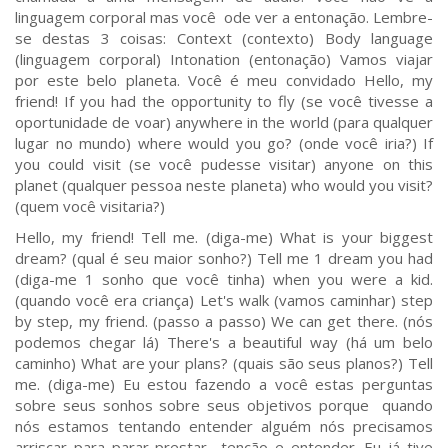
linguagem corporal mas você ode ver a entonação. Lembre-
se destas 3 coisas: Context (contexto) Body language
(linguagem corporal) Intonation (entonação) Vamos viajar
por este belo planeta. Você é meu convidado Hello, my
friend! If you had the opportunity to fly (se você tivesse a
oportunidade de voar) anywhere in the world (para qualquer
lugar no mundo) where would you go? (onde você iria?) If
you could visit (se você pudesse visitar) anyone on this
planet (qualquer pessoa neste planeta) who would you visit?
(quem você visitaria?)
Hello, my friend! Tell me. (diga-me) What is your biggest
dream? (qual é seu maior sonho?) Tell me 1 dream you had
(diga-me 1 sonho que você tinha) when you were a kid.
(quando você era criança) Let's walk (vamos caminhar) step
by step, my friend. (passo a passo) We can get there. (nós
podemos chegar lá) There's a beautiful way (há um belo
caminho) What are your plans? (quais são seus planos?) Tell
me. (diga-me) Eu estou fazendo a você estas perguntas
sobre seus sonhos sobre seus objetivos porque quando
nós estamos tentando entender alguém nós precisamos
arriscar para parar prestar tenção e entender. Eu já tive