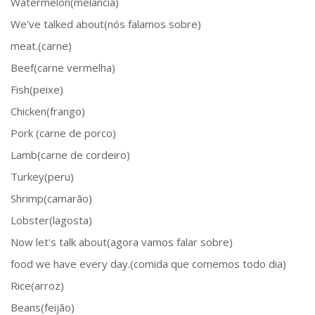
Watermelon(melancia)
We've talked about(nós falamos sobre)
meat.(carne)
Beef(carne vermelha)
Fish(peixe)
Chicken(frango)
Pork (carne de porco)
Lamb(carne de cordeiro)
Turkey(peru)
Shrimp(camarão)
Lobster(lagosta)
Now let's talk about(agora vamos falar sobre)
food we have every day.(comida que comemos todo dia)
Rice(arroz)
Beans(feijão)