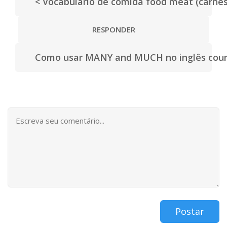
< Vocabulário de comida food meat (carnes
RESPONDER
Como usar MANY and MUCH no inglês coun
Postar