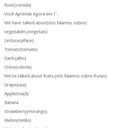
food.(comida)
Você Aprende Agora em 1'.
We have talked about(nós falamos sobre)
vegetables.(vegetais)
Lettuce(alface)
Tomato(tomate)
Garlic(alho)
Onion(cebola)
We've talked about fruits.(nós falamos sobre frutas)
Grape(uva)
Apple(maçã)
Banana
Strawberry(morango)
Melon(melão)