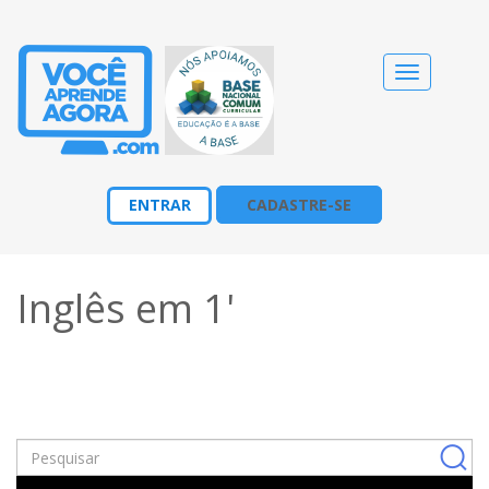
Alternar
navegação
ENTRAR
CADASTRE-SE
Inglês em 1'