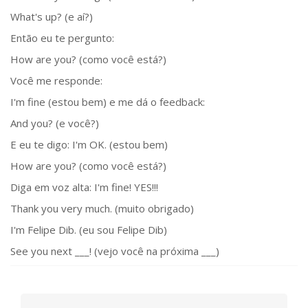
What's up? (e aí?)
Então eu te pergunto:
How are you? (como você está?)
Você me responde:
I'm fine (estou bem) e me dá o feedback:
And you? (e você?)
E eu te digo: I'm OK. (estou bem)
How are you? (como você está?)
Diga em voz alta: I'm fine! YES!!!
Thank you very much. (muito obrigado)
I'm Felipe Dib. (eu sou Felipe Dib)
See you next ___! (vejo você na próxima ___)