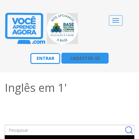
Alternar
navegação
ENTRAR
CADASTRE-SE
Inglês em 1'