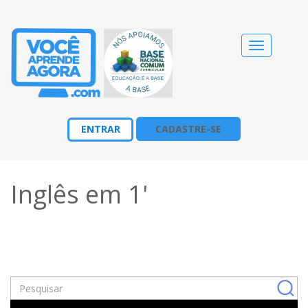
Alternar
navegação
ENTRAR
CADASTRE-SE
Inglês em 1'