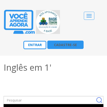
Alternar
navegação
ENTRAR
CADASTRE-SE
Inglês em 1'