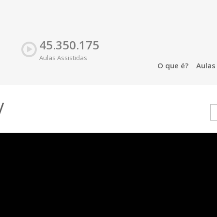
45.350.175
Aulas Assistidas
O que é?
Aula
V