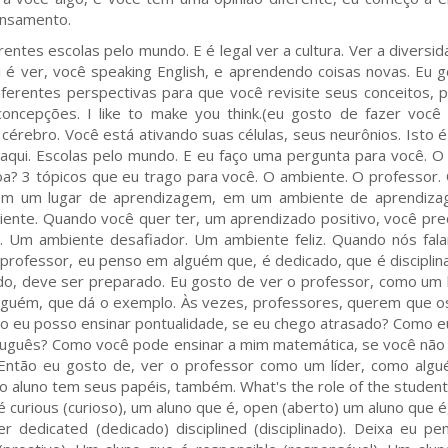
ensamento.
entes escolas pelo mundo. E é legal ver a cultura. Ver a diversid
é ver, você speaking English, e aprendendo coisas novas. Eu 
 diferentes perspectivas para que você revisite seus conceitos, 
oncepções. I like to make you think.(eu gosto de fazer você
rebro. Você está ativando suas células, seus neurônios. Isto é i
aqui. Escolas pelo mundo. E eu faço uma pergunta para você. O
a? 3 tópicos que eu trago para você. O ambiente. O professor. 
 em um lugar de aprendizagem, em um ambiente de aprendiza
biente. Quando você quer ter, um aprendizado positivo, você prec
. Um ambiente desafiador. Um ambiente feliz. Quando nós fa
ofessor, eu penso em alguém que, é dedicado, que é discipli
do, deve ser preparado. Eu gosto de ver o professor, como um l
alguém, que dá o exemplo. Às vezes, professores, querem que o
o eu posso ensinar pontualidade, se eu chego atrasado? Como 
ortuguês? Como você pode ensinar a mim matemática, se você não
 Então eu gosto de, ver o professor como um líder, como alg
o aluno tem seus papéis, também. What's the role of the student
é curious (curioso), um aluno que é, open (aberto) um aluno que é
r dedicated (dedicado) disciplined (disciplinado). Deixa eu p