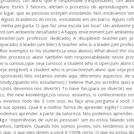
 (proativo). Um aluno que é responsible (responsável). Um alu
o aluno. Estes 3 fatores, afetam o processo de aprendizagem. 
tro lugar, que as pessoas estejam estudando. Nós estávamos ve
Alguns brasileiros do norte, estudando em um barco. Alguns ref
à minha pergunta: O que faz uma escola ser boa? Um ambiente p
ent.(um ambiente desafiador) A happy environment.(um ambiente 
acher.(um professor dedicado) A disciplined teacher.(um pr
eparado) A leader.(um líder) A teacher who is a leader,(um profe
lhor exemplo) to his students.(a seus alunos) What about the st
n this process.(o aluno também tem responsabilidade neste pro
o is curious,(que seja curioso) a student who is open,(um aluno 
seja amigável) a student who is proactive(um aluno que seja pro
responsável) Nós estamos vendo aqui, diferentes aspectos, de 
 study,(quando nós estudamos) I believe that,(eu acredito que)
(nós devemos nos divertir) To have fun,(para se divertir) we
ics, the new knowledge,(os novos assuntos, o conhecimento no
ós vivemos todo dia. E com isso, eu faço uma pergunta a você. 
a sua opinião. Qual é a melhor forma de aprender inglês? Comen
podemos aprender a partir da natureza. Nós podemos aprender, 
digo "experiências de outras pessoas" sim eu estou falando so
stranhos, também. Quando nós somos jovens, nós tendemos a rej
o que, o que eles dizem a você é 100% certo. O que eu estou di