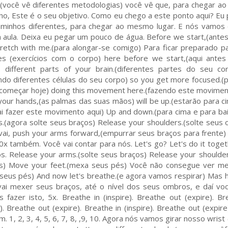
s,(você vê diferentes metodologias) você vê que, para chegar 
ho, Este é o seu objetivo. Como eu chego a este ponto aqui? Eu 
 caminhos diferentes, para chegar ao mesmo lugar. E nós vamos
ta aula. Deixa eu pegar um pouco de água. Before we start,(ante
tretch with me.(para alongar-se comigo) Para ficar preparado p
s (exercícios com o corpo) here before we start,(aqui ante
 different parts of your brain.(diferentes partes do seu co
vando diferentes células do seu corpo) so you get more focused.(
s começar hoje) doing this movement here.(fazendo este movimen
our hands,(as palmas das suas mãos) will be up.(estarão para c
ai fazer este movimento aqui) Up and down.(para cima e para ba
rms.(agora solte seus braços) Release your shoulders.(solte seus
vai, push your arms forward,(empurrar seus braços para frente) 
0x também. Você vai contar para nós. Let's go? Let's do it toget
ós. Release your arms.(solte seus braços) Release your shoulder
s) Move your feet.(mexa seus pés) Você não consegue ver me
eus pés) And now let's breathe.(e agora vamos respirar) Mas 
i mexer seus braços, até o nível dos seus ombros, e daí voc
s fazer isto, 5x. Breathe in (inspire). Breathe out (expire). Br
e). Breathe out (expire). Breathe in (inspire). Breathe out (expire
1, 2, 3, 4, 5, 6, 7, 8, ,9, 10. Agora nós vamos girar nosso wrist 