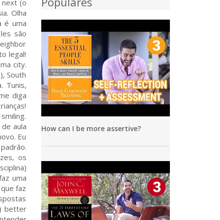
Populares
 next (o
ia. Olha
ta é uma
Eles são
neighbor
o legal!
ma city.
), South
. Tunis,
 me diga
rianças!
smiling.
 de aula
How can I be more assertive?
novo. Eu
 padrão.
zes, os
ciplina)
 faz uma
 que faz
espostas
) better
entender