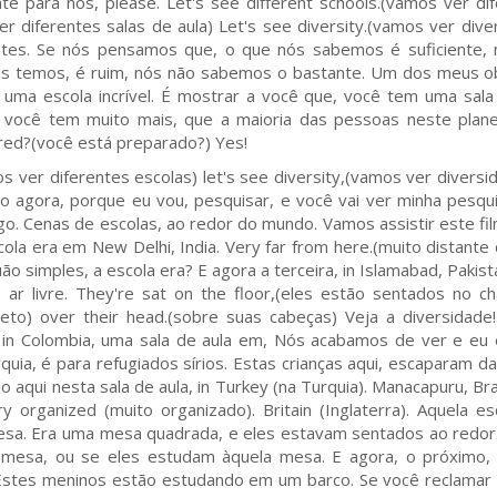
te para nós, please. Let's see different schools.(vamos ver di
er diferentes salas de aula) Let's see diversity.(vamos ver dive
ntes. Se nós pensamos que, o que nós sabemos é suficiente, 
s temos, é ruim, nós não sabemos o bastante. Um dos meus o
 uma escola incrível. É mostrar a você que, você tem uma sala
la, você tem muito mais, que a maioria das pessoas neste plan
red?(você está preparado?) Yes!
os ver diferentes escolas) let's see diversity,(vamos ver diversi
o agora, porque eu vou, pesquisar, e você vai ver minha pesqui
. Cenas de escolas, ao redor do mundo. Vamos assistir este fil
ola era em New Delhi, India. Very far from here.(muito distante 
o simples, a escola era? E agora a terceira, in Islamabad, Pakista
 ar livre. They're sat on the floor,(eles estão sentados no c
eto) over their head.(sobre suas cabeças) Veja a diversidad
a in Colombia, uma sala de aula em, Nós acabamos de ver e eu 
quia, é para refugiados sírios. Estas crianças aqui, escaparam da
 aqui nesta sala de aula, in Turkey (na Turquia). Manacapuru, Braz
ry organized (muito organizado). Britain (Inglaterra). Aquela e
 mesa. Era uma mesa quadrada, e eles estavam sentados ao redor
mesa, ou se eles estudam àquela mesa. E agora, o próximo,
. Estes meninos estão estudando em um barco. Se você reclamar