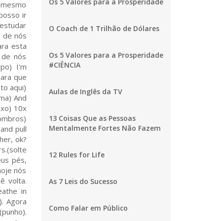
Os 5 Valores para a Prosperidade
ao mesmo
posso ir
 estudar
O Coach de 1 Trilhão de Dólares
s de nós
ara esta
Os 5 Valores para a Prosperidade
s de nós
#CIÊNCIA
rpo) I'm
para que
to aqui)
Aulas de Inglês da TV
ima) And
ixo) 10x
 ombros)
13 Coisas Que as Pessoas
Mentalmente Fortes Não Fazem
and pull
her, ok?
s.(solte
12 Rules for Life
us pés,
hoje nós
ê volta.
As 7 Leis do Sucesso
eathe in
). Agora
Como Falar em Público
(punho).