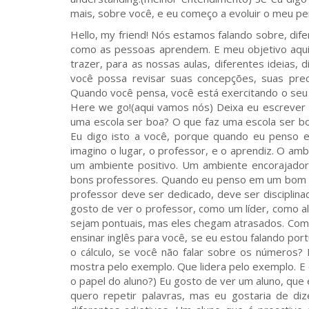
mais, sobre você, e eu começo a evoluir o meu p
Hello, my friend! Nós estamos falando sobre, difer
como as pessoas aprendem. E meu objetivo aqui 
trazer, para as nossas aulas, diferentes ideias,
você possa revisar suas concepções, suas prec
Quando você pensa, você está exercitando o seu cé
Here we go!(aqui vamos nós) Deixa eu escrever 
uma escola ser boa? O que faz uma escola ser bo
Eu digo isto a você, porque quando eu penso
imagino o lugar, o professor, e o aprendiz. O am
um ambiente positivo. Um ambiente encorajador
bons professores. Quando eu penso em um bom pr
professor deve ser dedicado, deve ser disciplina
gosto de ver o professor, como um líder, como 
sejam pontuais, mas eles chegam atrasados. Com
ensinar inglês para você, se eu estou falando p
o cálculo, se você não falar sobre os números?
mostra pelo exemplo. Que lidera pelo exemplo. E 
o papel do aluno?) Eu gosto de ver um aluno, que 
quero repetir palavras, mas eu gostaria de dize