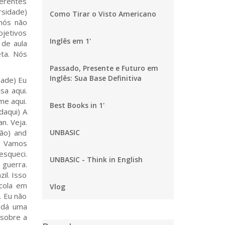
ferentes
rsidade)
Como Tirar o Visto Americano
nós não
bjetivos
Inglês em 1'
 de aula
eta. Nós
Passado, Presente e Futuro em
Inglês: Sua Base Definitiva
dade) Eu
sa aqui.
me aqui.
Best Books in 1'
daqui) A
n. Veja.
hão) and
UNBASIC
e! Vamos
esqueci.
UNBASIC - Think in English
 guerra.
il. Isso
scola em
Vlog
. Eu não
 dá uma
 sobre a