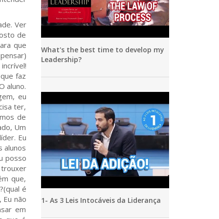
ade. Ver
gosto de
para que
What's the best time to develop my
 pensar)
Leadership?
ncrível!
 que faz
O aluno.
gem, eu
isa ter,
lamos de
nado, Um
íder. Eu
s alunos
eu posso
 trouxer
uém que,
?(qual é
, Eu não
1- As 3 Leis Intocáveis da Liderança
ensar em