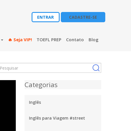
ENTRAR
CADASTRE-SE
s
🔥 Seja VIP!
TOEFL PREP
Contato
Blog
Categorias
Inglês
Inglês para Viagem #street