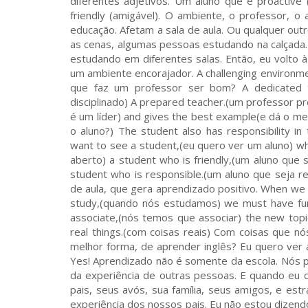
diferentes adjetivos. Um aluno que é proactive
friendly (amigável). O ambiente, o professor, 
educação. Afetam a sala de aula. Ou qualquer ou
as cenas, algumas pessoas estudando na calçada. 
estudando em diferentes salas. Então, eu volto 
um ambiente encorajador. A challenging environm
que faz um professor ser bom? A dedicated te
disciplinado) A prepared teacher.(um professor pr
é um líder) and gives the best example(e dá o me
o aluno?) The student also has responsibility i
want to see a student,(eu quero ver um aluno) wh
aberto) a student who is friendly,(um aluno que 
student who is responsible.(um aluno que seja 
de aula, que gera aprendizado positivo. When we
study,(quando nós estudamos) we must have fun.
associate,(nós temos que associar) the new top
real things.(com coisas reais) Com coisas que n
melhor forma, de aprender inglês? Eu quero ver 
Yes! Aprendizado não é somente da escola. Nós 
da experiência de outras pessoas. E quando eu 
pais, seus avós, sua família, seus amigos, e e
experiência dos nossos pais. Eu não estou dizend