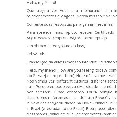
Hello, my friend!
Que alegria ver você aqui melhorando seu in
relacionamentos e viagens! Nossa missão é ver vo
Comente suas respostas para ganhar medalhas + p
Para aprender mais rápido, receber Certificado 
AQUI: www.voceaprendeagora.com/seja-vip
Um abraço e see you next class,
Felipe Dib.
Transcrição da aula: Dimensão intercultural schoo
Hello, my friend! How are you feeling today?(com
você esteja sempre bem) Hoje nós vamos estudar
Nós vamos ver, different cultures, different scho
aula. Porque eu pude ver, a diversidade que nós
por séculos". I não concordo 100% porque hoj
classrooms.(diferentes salas de aula) E você vai v
in New Zealand,(estudando na Nova Zelândia) in En
in Brazil.(e estudando no Brasil) E eu posso diz
classrooms (salas de aula) environments (ambiente