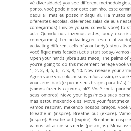
vê diversidade) you see different methodologie
ponto, você pode ir por este caminho, este camin
daqui ali, mas eu posso ir daqui ali, Há muitos
diferentes escolas, diferentes salas de aula nes
começarmos) I invite you,(eu convido você) to s
aula. Quando nós fazemos estes, body exercise
começarmos) I'm activating,(eu estou ativando)
activating different cells of your body(estou ati
você fique mais focado) Let's start today,(vamo
Open your hands.(abra suas mãos) The palms of y
you're going to do this movement here.(e você v
1, 2, 3, 4, 5, 6, 7, 8, 9, 10. Now release your a
Agora você vai, colocar suas mãos assim, e você 
your arms back.(e puxar seus braços para trás) 1
(vamos fazer isto juntos, ok?) Você conta para n
seus ombros) Move your legs.(mexa suas perna
mas estou mexendo eles. Move your feet.(mexa s
vamos respirar, mexendo nossos braços. Você va
Breathe in (inspire). Breathe out (expire). Vamo
(inspire). Breathe out (expire). Breathe in (inspir
vamos soltar nossos necks (pescoços). Mexa assim. 