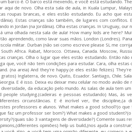
e um barco é. O barco está mexendo, e você está estudando. The
r aqui de novo. Olha esta sala de aula, in Kuala Lumpur, Malays
tas roupas brancas, e eles estão estudando. Eu acho que es
rdânia). Estas crianças são também, de lugares com conflitos. 
ndo in Jordan (na Jordânia). Olha estas crianças. In Uruguay, our 
 Dá uma olhada nesta sala de aula! How many kids are here? Muit
stão aprendendo, como lavar suas mãos. London (Londres). Pana
cola militar. Durban (não sei como escreve please SL me corrija
o, South Africa. Rabat, Morocco. Ottawa, Canada. Moscow, Russia
estas crianças. Olha o lugar que eles estão estudando. Então não
iga que, você não tem condições para estudar. Cara, olha estas c
nd. (na areia) And they're happy.(e eles estão felizes) They're 
gratos) Inglaterra, de novo. Quito, Ecuador. Santiago, Chile. Sala
Georgia. E é isso. Deixa eu deixar meu celular no modo avião de 
a diversidade, da educação pelo mundo. As salas de aula tem um
d people studying.(cadeiras e pessoas estudando) Mas, às ve
rentes circunstâncias. E é incrível ver, the discipline,(a dis
 destes professores e alunos. What makes a good school?(o que
que faz um professor ser bom?) What makes a good student?(o
ersity?(quais são 3 vantagens de diversidade?) Comente suas r
inions,(diferentes opiniões) help us build,(nos ajuda a construir
 a você algo, e você tem uma opinião diferente, eu começo a 