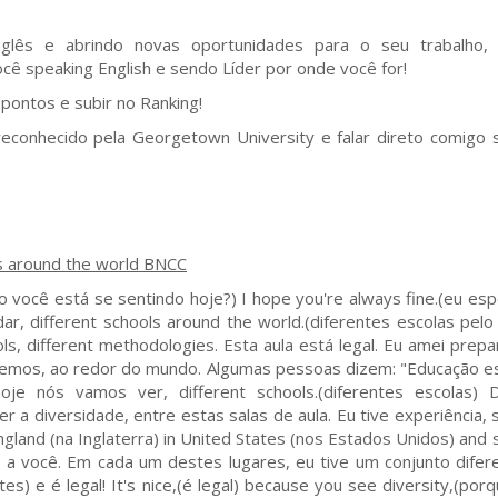
glês e abrindo novas oportunidades para o seu trabalho, 
cê speaking English e sendo Líder por onde você for!
ontos e subir no Ranking!
reconhecido pela Georgetown University e falar direto comigo 
ls around the world BNCC
o você está se sentindo hoje?) I hope you're always fine.(eu es
, different schools around the world.(diferentes escolas pel
ols, different methodologies. Esta aula está legal. Eu amei prepa
 temos, ao redor do mundo. Algumas pessoas dizem: "Educação es
e nós vamos ver, different schools.(diferentes escolas) Di
er a diversidade, entre estas salas de aula. Eu tive experiência, 
gland (na Inglaterra) in United States (nos Estados Unidos) and 
er a você. Em cada um destes lugares, eu tive um conjunto difer
s) e é legal! It's nice,(é legal) because you see diversity,(por