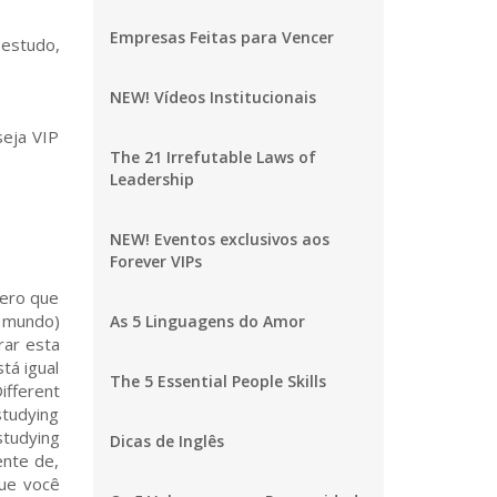
Empresas Feitas para Vencer
estudo,
NEW! Vídeos Institucionais
seja VIP
The 21 Irrefutable Laws of
Leadership
NEW! Eventos exclusivos aos
Forever VIPs
pero que
o mundo)
As 5 Linguagens do Amor
rar esta
tá igual
The 5 Essential People Skills
fferent
studying
studying
Dicas de Inglês
ente de,
que você