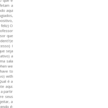
no que é
Afetam a
ndo aqui
ugiados,
ositivo,
feliz) O
ofessor
ssor que
udent?(e
cesso) I
que seja
ativo) a
uma sala
 when we
 have to
vo) with
Qual é a
te aqui.
a partir
bre seus
eitar, a
zendo é: