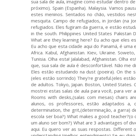
sua sala de aula, imagine como estudar dentro d
próximo). Spain (Espanha). Malaysia. Vamos pausa
estes meninos. Sentados no chão, vestidos nes
mesquita. Campo de refugiados, in Jordan (na Jo
refugiados. Eles fugiram da guerra, e estão estuda
in the south. Philippines United States Pakistan
What are they learning here? Eu acho que eles e
Eu acho que esta cidade aqui do Panamá, é uma es
Africa. Kabul, Afghanistan. Kiev, Ukraine. Sowet
Tunisia. Olha esta! Jalalabad, Afghanistan. Olha 
que, sua sala de aula é desconfortável. Não me d
Eles estão estudando na dust (poeira). On the sa
(eles estão sorrindo) They're grateful.(eles estão 
de adultos. Tokyo, Japan. Boston, United States. 
mostrei estas salas de aula para você, para ver 
Rooms with desks,(salas com mesas) chairs an
alunos, os professores, estão adaptados a, dife
determination, the grit,(determinação, a garra)
escola ser boa?) What makes a good teacher?(o 
um aluno ser bom?) What are 3 advantages of div
aqui. Eu quero ver as suas respostas. Different op
understanding.(melhor entendimento) Se eu digo