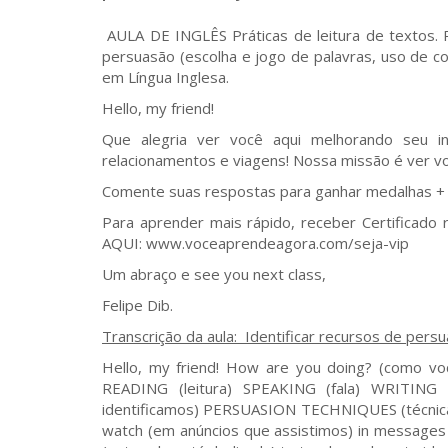
AULA DE INGLÊS Práticas de leitura de textos. P
persuasão (escolha e jogo de palavras, uso de co
em Língua Inglesa.
Hello, my friend!
Que alegria ver você aqui melhorando seu in
relacionamentos e viagens! Nossa missão é ver vo
Comente suas respostas para ganhar medalhas + p
Para aprender mais rápido, receber Certificado 
AQUI: www.voceaprendeagora.com/seja-vip
Um abraço e see you next class,
Felipe Dib.
Transcrição da aula: Identificar recursos de pers
Hello, my friend! How are you doing? (como você está?) Today we study: (hoje nós estudamos) LISTENING (escuta) READING (leitura) SPEAKING (fala) WRITING (escrita) And we understand (e nós entendemos) and identify (e identificamos) PERSUASION TECHNIQUES (técnicas de persuasão) In texts we see (em textos que nós vemos) in ads we watch (em anúncios que assistimos) in messages we receive. (em mensagens que nós recebemos) This class is devoted (esta aula está dedicada) to teach you how to identify (a ensinar você como identificar) persuasion techniques (técnicas de persuasão) so then you can avoid (para que você possa evitar) bad decisions. (más decisões) Also you're going to learn (também você vai aprender) persuasion techniques (técnicas de persuasão) to convince people (para convencer pessoas) about things you want to implement. (sobre coisas que você quer implementar) And I ask you (e eu pergunto a você) to implement and think about (para implementar e pensar sobre) positive things. (coisas positivas) Today we start reading (hoje nós começamos lendo) 4 classics of Persuasion. (4 clássicos da Persuasão) First one: (primeiro) The Art of Seduction (a Arte da Sedução) written by Robert Greene. (escrito por Robert Greene) Persuasion has a lot to do (persuasão tem muito a ver) with seduction. (com sedução) With involvement (com envolvimento) with engagement. (com engajamento) Seduction is a game of psychology (sedução é um jogo de psicologia) not a game of beauty. (não um jogo de beleza) And anyone can be a master in it. (e qualquer um pode ser um mestre nisso) You just need to see the world (você só precisa ver o mundo) from a different perspective (de uma diferente perspectiva) with the eyes of a seductive person. (com os olhos de uma pessoa sedutora) Seductive are not the ones (sedutores não são aqueles) who worry about their own problems. (que se preocupam com seus próprios problemas) Seductive people (pessoas sedutoras) they look outside of them. (elas olham para fora delas) They don't look inside. (elas não olham para dentro) The first thing they do (a primeira coisa que elas fazem) when they meet someone (quando elas conhecem alguém) is getting inside the skin of that person (é entrar dentro da pele daquela pessoa) and see the world (e ver o mundo) through the eyes of that person. (através dos olhos daquela pessoa) When we're always worried (quando nós estamos sempre preocupados) about ourselves (sobre nós mesmos) we show insecurity (nós mostramos insegurança) and this is not seductive. (e isso não é sedutor) We all have insecurities (nós todos temos inseguranças) but seductive people (mas pessoas sedutoras) find a way to ignore them. (encontram uma maneira de ignorá-las) What is Robert Greene teaching us here? (o que Robert Greene está nos ensinando aqui?) He's saying: (ele está dizendo) Look. (veja) People who have the capacity (pessoas que tem a capacidade) to involve others (de envolver outros) to engage others (de engajar outros) to seduce others. (de seduzir outros) I’m sorry. (desculpa) I forgot to leave my cell phone (eu esqueci de deixar meu celular) in airplane mode. (em modo avião) Now I am 100% with you. (agora eu estou 100% com você) Sorry for this interruption. (desculpe por esta interrupção) Please (por favor) if you can (se você puder) isolate distractions there, too (isolar distrações aí, também) do it. (faça isso) Because they always come. (porque elas sempre vem) I’m sorry. (me desculpa) Robert Greene is telling us: (Robert está nos dizendo) Look if you want to convince someone (veja se você quer convencer alguém) you need to see the world (você precisa ver o mundo) from this person's perspective. (a partir da perspectiva desta pessoa) Forget about your ideas. (esqueça suas ideias) Forget about your opinions. (esqueça suas opiniões) If you want to convince other people (se você quer convencer outras pessoas) you need to wear their shoes. (você precisa calçar os sapatos deles) Are you getting the idea? (você está pegando a ideia?) Now (agora) Chris Voss I’ve already read (eu já li) part o