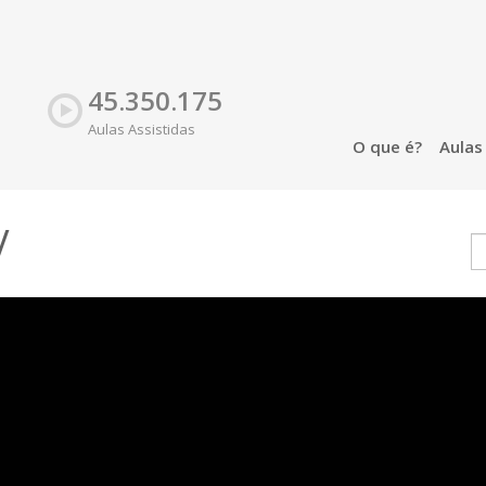
45.350.175
Aulas Assistidas
O que é?
Aula
V