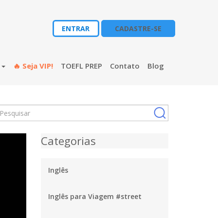
ENTRAR
CADASTRE-SE
s
🔥 Seja VIP!
TOEFL PREP
Contato
Blog
Categorias
Inglês
Inglês para Viagem #street