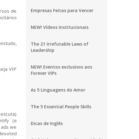
Empresas Feitas para Vencer
ursos de
citários
NEW! Vídeos Institucionais
estudo,
The 21 Irrefutable Laws of
Leadership
NEW! Eventos exclusivos aos
seja VIP
Forever VIPs
As 5 Linguagens do Amor
The 5 Essential People Skills
 listen. (mas quão bem você escuta) Understanding the other person (entender a outra pessoa) is a precondition to speak (é uma pré-condição para falar) in a persuasive way (de uma forma persuasiva) and develop options (e desenvolver opções) to be persuasive. (para ser persuasivo) And now let's get (e agora vamos pegar) Robert Cialdini's books. (os livros do Cialdini) These two books. (estes dois livros) “Pre-suasion” (pré-suasão) “The Weapons of Persuasion” (As Armas da Persuasão) We can read parts of these two books (nós podemos ler partes destes dois livros) a little bit later. (um pouco mais tarde) Let's just have some wa
Dicas de Inglês