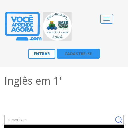
Alternar
navegação
ENTRAR
CADASTRE-SE
Inglês em 1'