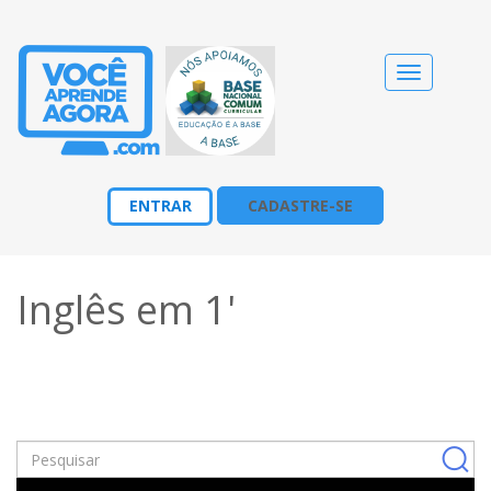
Alternar
navegação
ENTRAR
CADASTRE-SE
Inglês em 1'