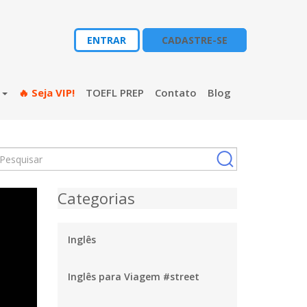
ENTRAR
CADASTRE-SE
s
🔥 Seja VIP!
TOEFL PREP
Contato
Blog
Categorias
Inglês
Inglês para Viagem #street