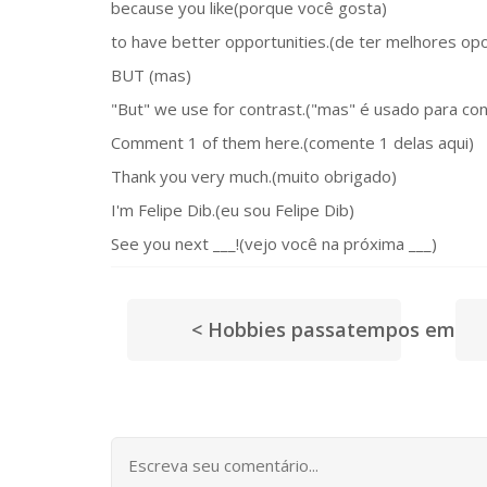
because you like(porque você gosta)
to have better opportunities.(de ter melhores op
BUT (mas)
"But" we use for contrast.("mas" é usado para con
Comment 1 of them here.(comente 1 delas aqui)
Thank you very much.(muito obrigado)
I'm Felipe Dib.(eu sou Felipe Dib)
See you next ___!(vejo você na próxima ___)
< Hobbies passatempos em ing