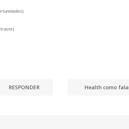
ortunidades)
traste)
lês os mais comuns!
RESPONDER
Health como fala