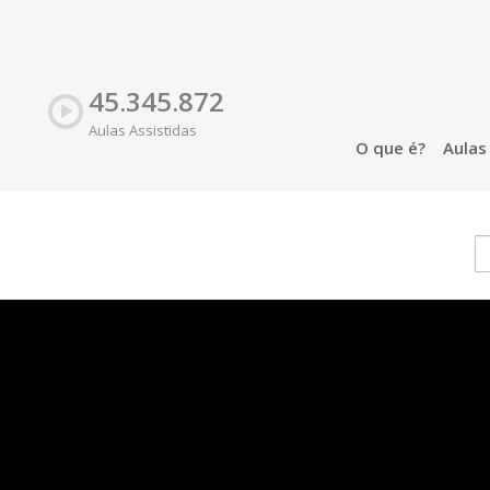
45.345.872
Aulas Assistidas
O que é?
Aula