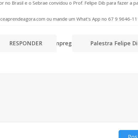
no Brasil e o Sebrae convidou o Prof. Felipe Dib para fazer a pa
.voceaprendeagora.com ou mande um What's App no 67 9 9646-11
har na entrevista de emprego!
RESPONDER
Palestra Felipe D
Pos