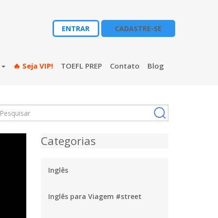
ENTRAR
CADASTRE-SE
s
🔥 Seja VIP!
TOEFL PREP
Contato
Blog
Categorias
Inglês
Inglês para Viagem #street