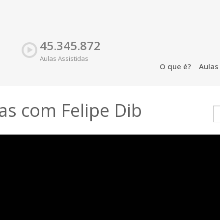
45.345.872
Aulas Assistidas
O que é?
Aula
tas com Felipe Dib