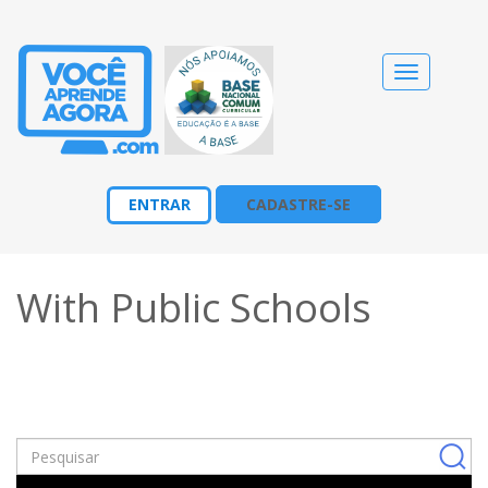
Alternar
navegação
ENTRAR
CADASTRE-SE
With Public Schools