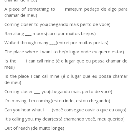
A piece of something to ___ mine(um pedaço de algo para
chamar de meu)
Coming closer to you(chegando mais perto de você)
Ran along ___ moors(corri por muitos brejos)
Walked through many ___(entrei por muitas portas)
The place where I want to be(o lugar onde eu quero estar)
Is the ___ I can call mine (é o lugar que eu possa chamar de
meu)
Is the place I can call mine (é o lugar que eu possa chamar
de meu)
Coming closer ___ you(chegando mais perto de você)
I'm moving, I'm coming(estou indo, estou chegando)
Can you hear what I ___(você consegue ouvir o que eu ouço)
It's calling you, my dear(está chamando você, meu querido)
Out of reach (de muito longe)