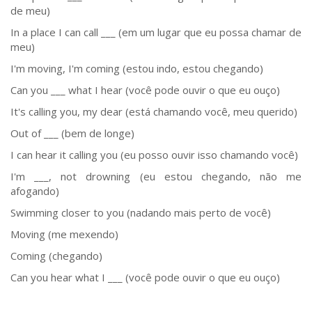
de meu)
In a place I can call ___ (em um lugar que eu possa chamar de
meu)
I'm moving, I'm coming (estou indo, estou chegando)
Can you ___ what I hear (você pode ouvir o que eu ouço)
It's calling you, my dear (está chamando você, meu querido)
Out of ___ (bem de longe)
I can hear it calling you (eu posso ouvir isso chamando você)
I'm ___, not drowning (eu estou chegando, não me
afogando)
Swimming closer to you (nadando mais perto de você)
Moving (me mexendo)
Coming (chegando)
Can you hear what I ___ (você pode ouvir o que eu ouço)