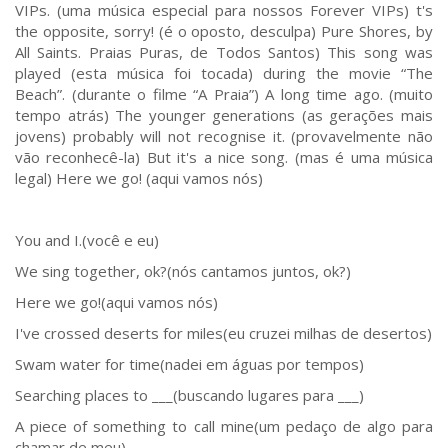
VIPs. (uma música especial para nossos Forever VIPs) t's
the opposite, sorry! (é o oposto, desculpa) Pure Shores, by
All Saints. Praias Puras, de Todos Santos) This song was
played (esta música foi tocada) during the movie “The
Beach”. (durante o filme “A Praia”) A long time ago. (muito
tempo atrás) The younger generations (as gerações mais
jovens) probably will not recognise it. (provavelmente não
vão reconhecê-la) But it's a nice song. (mas é uma música
legal) Here we go! (aqui vamos nós)
You and I.(você e eu)
We sing together, ok?(nós cantamos juntos, ok?)
Here we go!(aqui vamos nós)
I've crossed deserts for miles(eu cruzei milhas de desertos)
Swam water for time(nadei em águas por tempos)
Searching places to ___(buscando lugares para ___)
A piece of something to call mine(um pedaço de algo para
chamar de meu)