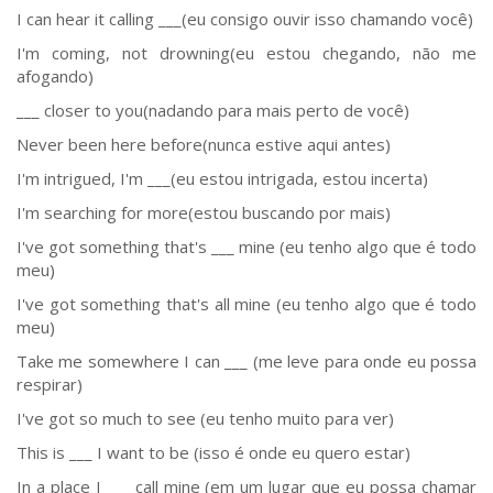
I can hear it calling ___(eu consigo ouvir isso chamando você)
I'm coming, not drowning(eu estou chegando, não me
afogando)
___ closer to you(nadando para mais perto de você)
Never been here before(nunca estive aqui antes)
I'm intrigued, I'm ___(eu estou intrigada, estou incerta)
I'm searching for more(estou buscando por mais)
I've got something that's ___ mine (eu tenho algo que é todo
meu)
I've got something that's all mine (eu tenho algo que é todo
meu)
Take me somewhere I can ___ (me leve para onde eu possa
respirar)
I've got so much to see (eu tenho muito para ver)
This is ___ I want to be (isso é onde eu quero estar)
In a place I ___ call mine (em um lugar que eu possa chamar