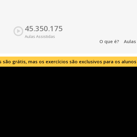
45.350.175
Aulas Assistidas
O que é?
Aula
s são grátis, mas os exercícios são exclusivos para os alunos