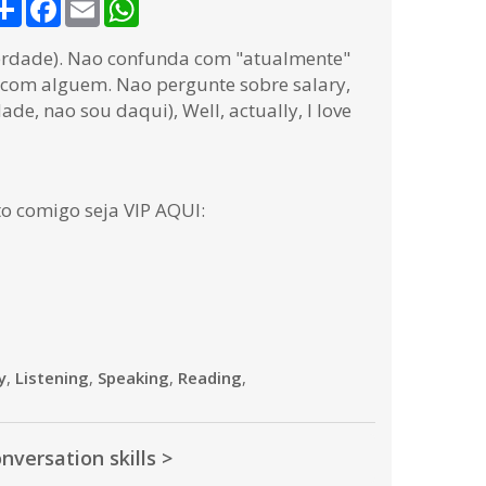
Share
Facebook
Email
WhatsApp
verdade). Nao confunda com "atualmente"
com alguem. Nao pergunte sobre salary,
e, nao sou daqui), Well, actually, I love
to comigo seja VIP AQUI:
y
,
Listening
,
Speaking
,
Reading
,
nversation skills >