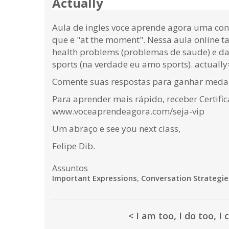
Actually
Aula de ingles voce aprende agora uma con
que e "at the moment". Nessa aula onlin
health problems (problemas de saude) e damo
sports (na verdade eu amo sports). actually
Comente suas respostas para ganhar medalh
Para aprender mais rápido, receber Certifi
www.voceaprendeagora.com/seja-vip
Um abraço e see you next class,
Felipe Dib.
Assuntos
Important Expressions
,
Conversation Strategie
< I am too, I do too, I 