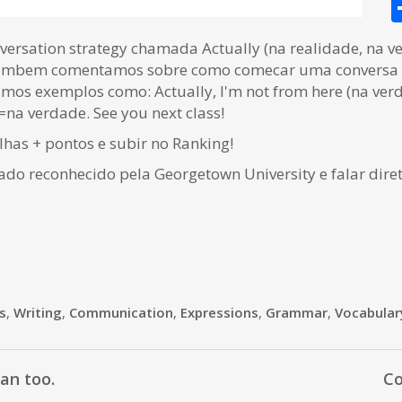
versation strategy chamada Actually (na realidade, na 
e tambem comentamos sobre como comecar uma conversa 
s exemplos como: Actually, I'm not from here (na verdad
=na verdade. See you next class!
as + pontos e subir no Ranking!
cado reconhecido pela Georgetown University e falar dire
s
,
Writing
,
Communication
,
Expressions
,
Grammar
,
Vocabular
can too.
Co