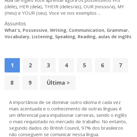
Aula de ingles voce aprende agora os possessivos HIS
(dele), HER (dela), THEIR (deles/as), OUR (nosso/a), MY
(meu) e YOUR (seu). Voce ve nos exemplos ...
Assuntos
What's
,
Possessive
,
Writing
,
Communication
,
Grammar
,
Vocabulary
,
Listening
,
Speaking
,
Reading
,
aulas de inglês
1
2
3
4
5
6
7
8
9
Última >
A importância de se dominar outro idioma é cada vez
mais acentuada e o conhecimento de outras línguas é
um diferencial para impulsionar carreiras, sendo o inglês
o mais requisitado no mercado de trabalho. No entanto,
segundo dados do British Council, 97% dos brasileiros
não conseguem se comunicar nessa língua.