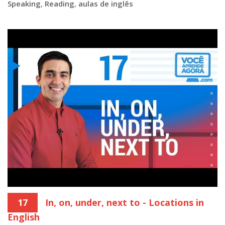
Speaking
,
Reading
,
aulas de inglês
17
In, on, under, next to - Locations in
English