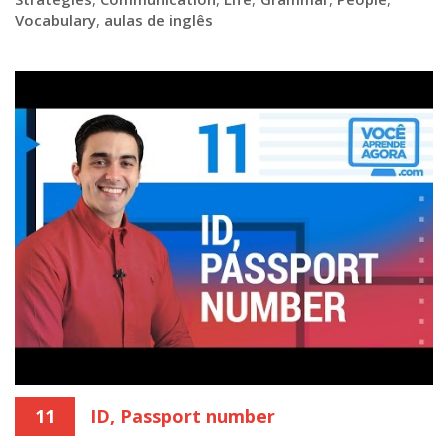
Vocabulary
,
aulas de inglês
11
ID, Passport number