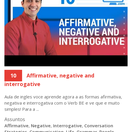
10
Affirmative, negative and
interrogative
Aula de ingles voce aprende agora a as formas afirmativa,
negativa e interrogativa com o Verb BE e ve que e muito
simples! Para a ...
Assuntos
Affirmative
,
Negative
,
Interrogative
,
Conversation
Strategies
,
Communication
,
Life
,
Grammar
,
People
,