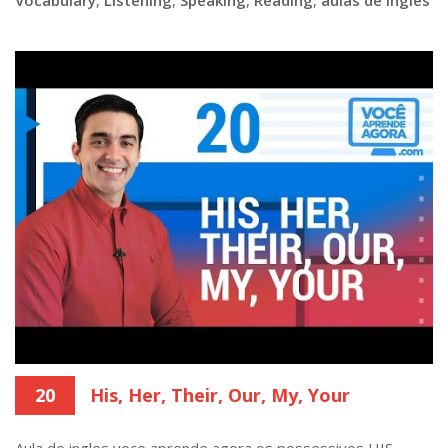
20
His, Her, Their, Our, My, Your