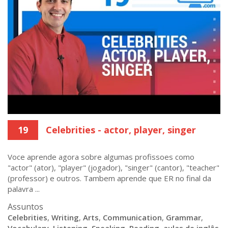
19
Celebrities - actor, player, singer
Voce aprende agora sobre algumas profissoes como
"actor" (ator), "player" (jogador), "singer" (cantor), "teacher"
(professor) e outros. Tambem aprende que ER no final da
palavra ...
Assuntos
Celebrities
,
Writing
,
Arts
,
Communication
,
Grammar
,
Vocabulary
,
Listening
,
Speaking
,
Reading
,
aulas de inglês