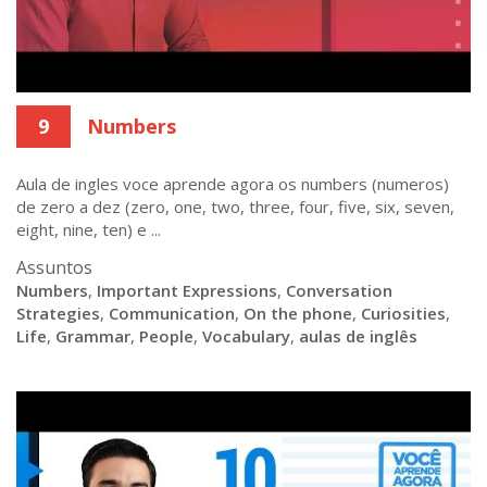
9
Numbers
Aula de ingles voce aprende agora os numbers (numeros)
de zero a dez (zero, one, two, three, four, five, six, seven,
eight, nine, ten) e ...
Assuntos
Numbers
,
Important Expressions
,
Conversation
Strategies
,
Communication
,
On the phone
,
Curiosities
,
Life
,
Grammar
,
People
,
Vocabulary
,
aulas de inglês