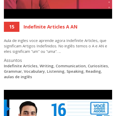
15
Indefinite Articles A AN
Aula de ingles voce aprende agora Indefinite Articles, que
significam Artigos Indefinidos. No inglês temos o A e AN e
eles significam "um" ou "uma". ...
Assuntos
Indefinite Articles
,
Writing
,
Communication
,
Curiosities
,
Grammar
,
Vocabulary
,
Listening
,
Speaking
,
Reading
,
aulas de inglês