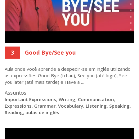
3
Good Bye/See you
Aula onde você aprende a despedir-se em inglês utilizando
as expressões Good Bye (tchau), See you (até logo), See
you later (até mais tarde) e Have a ...
Assuntos
Important Expressions
,
Writing
,
Communication
,
Expressions
,
Grammar
,
Vocabulary
,
Listening
,
Speaking
,
Reading
,
aulas de inglês