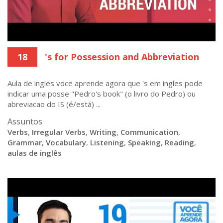
18
's for Possession and Abbreviation
Aula de ingles voce aprende agora que 's em ingles pode
indicar uma posse "Pedro's book" (o livro do Pedro) ou
abreviacao do IS (é/está) ...
Assuntos
Verbs
,
Irregular Verbs
,
Writing
,
Communication
,
Grammar
,
Vocabulary
,
Listening
,
Speaking
,
Reading
,
aulas de inglês