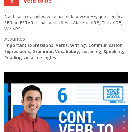
5
Verb to be
Nesta aula de ingles voce aprende o Verb BE, que significa
SER ou ESTAR e suas variações. I AM, You ARE, They ARE,
We ARE, ...
Assuntos
Important Expressions
,
Verbs
,
Writing
,
Communication
,
Expressions
,
Grammar
,
Vocabulary
,
Listening
,
Speaking
,
Reading
,
aulas de inglês