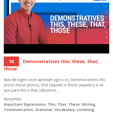
16
Demonstratives this, these, that,
those
Aula de ingles voce aprende agora os Demonstratives this
(este) these (estes), that (aquele) e those (aqueles) e ve
que para this e that utilizamos ...
Assuntos
Important Expressions
,
This
,
That
,
These
,
Writing
,
Communication
,
Grammar
,
Vocabulary
,
Listening
,