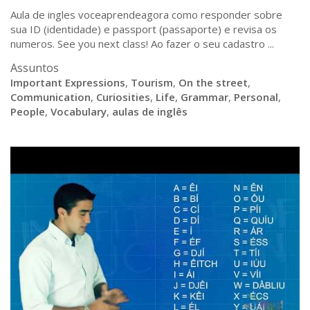
Aula de ingles voceaprendeagora como responder sobre
sua ID (identidade) e passport (passaporte) e revisa os
numeros. See you next class! Ao fazer o seu cadastro ...
Assuntos
Important Expressions
,
Tourism
,
On the street
,
Communication
,
Curiosities
,
Life
,
Grammar
,
Personal
,
People
,
Vocabulary
,
aulas de inglês