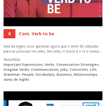
6
Cont. Verb to be
Aula de ingles voce aprende agora que o Verb BE utilizado
para as pessoas He (ele), She (ela), It (isso) é o IS e revisa ...
Assuntos
Important Expressions
,
Verbs
,
Conversation Strategies
,
Irregular Verbs
,
Communication
,
Jobs
,
Curiosities
,
Life
,
Grammar
,
People
,
Vocabulary
,
Business
,
Relationships
,
aulas de inglês