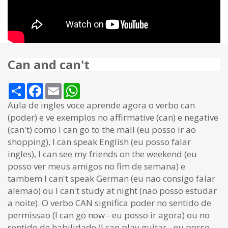
Can and can't
Share
Facebook
Email
WhatsApp
Aula de ingles voce aprende agora o verbo can
(poder) e ve exemplos no affirmative (can) e negative
(can't) como I can go to the mall (eu posso ir ao
shopping), I can speak English (eu posso falar
ingles), I can see my friends on the weekend (eu
posso ver meus amigos no fim de semana) e
tambem I can't speak German (eu nao consigo falar
alemao) ou I can't study at night (nao posso estudar
a noite). O verbo CAN significa poder no sentido de
permissao (I can go now - eu posso ir agora) ou no
sentido de habilidade (I can play guitar - eu posso