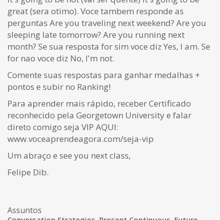
great (sera otimo). Voce tambem responde as
perguntas Are you traveling next weekend? Are you
sleeping late tomorrow? Are you running next
month? Se sua resposta for sim voce diz Yes, I am. Se
for nao voce diz No, I'm not.
Comente suas respostas para ganhar medalhas +
pontos e subir no Ranking!
Para aprender mais rápido, receber Certificado
reconhecido pela Georgetown University e falar
direto comigo seja VIP AQUI:
www.voceaprendeagora.com/seja-vip
Um abraço e see you next class,
Felipe Dib.
Assuntos
Conversation Strategies
,
Present Continuous
,
Future
,