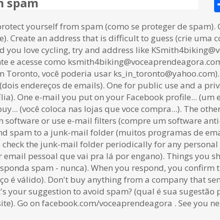
om spam
protect yourself from spam (como se proteger de spam). 
 Create an address that is difficult to guess (crie uma co
nd you love cycling, try and address like KSmith4bikin
nte e acesse como ksmith4biking@voceaprendeagora.com). 
Toronto, você poderia usar ks_in_toronto@yahoo.com). 
dois endereços de emails). One for public use and a pri
ia). One e-mail you put on your Facebook profile... (um e
buy... (você coloca nas lojas que voce compra...). The other
m software or use e-mail filters (compre um software ant
send spam to a junk-mail folder (muitos programas de em
 check the junk-mail folder periodically for any personal
 email pessoal que vai pra lá por engano). Things you sh
 responda spam - nunca). When you respond, you confirm t
ço é válido). Don't buy anything from a company that 
 your suggestion to avoid spam? (qual é sua sugestão pa
ite). Go on facebook.com/voceaprendeagora . See you nex