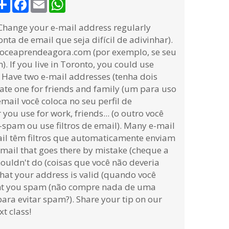
Share
Facebook
Email
WhatsApp
Change your e-mail address regularly
nta de email que seja difícil de adivinhar).
g@voceaprendeagora.com (por exemplo, se seu
If you live in Toronto, you could use
Have two e-mail addresses (tenha dois
vate one for friends and family (um para uso
mail você coloca no seu perfil de
 you use for work, friends... (o outro você
i-spam ou use filtros de email). Many e-mail
ail têm filtros que automaticamente enviam
 mail that goes there by mistake (cheque a
ouldn't do (coisas que você não deveria
hat your address is valid (quando você
sent you spam (não compre nada de uma
ra evitar spam?). Share your tip on our
t class!