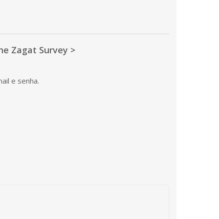
he Zagat Survey >
ail e senha.