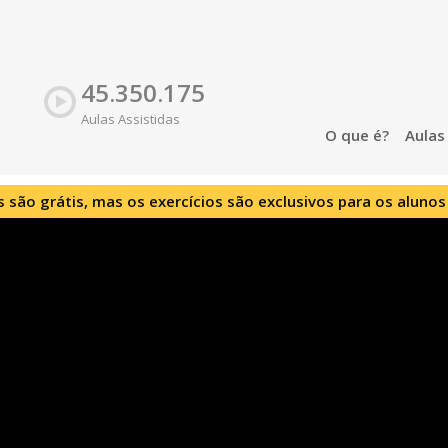
45.350.175
Aulas Assistidas
O que é?
Aula
s são grátis, mas os exercícios são exclusivos para os alunos