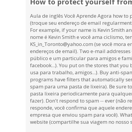
How to protect yourself fr
Aula de inglês Você Aprende Agora how to 
(troque seu endereço de email regularmente).
For example, if your name is Kevin Smith a
nome é Kevin Smith e você ama ciclismo, te
KS_in_Toronto@yahoo.com (se você mora em 
endereços de email). Two e-mail addresses (
público e um particular para amigos e famíl
facebook...). You put on the stores that you 
usa para trabalho, amigos...). Buy anti-spa
programs have filters that automatically 
spam para uma pasta de lixeira). Be sure to
pasta lixeira periodicamente para qualquer
fazer). Don't respond to spam -- ever (não
responde, você confirma que aquele endere
empresa que enviou spam para você). What's
website (compartilhe sua viagem no nosso s