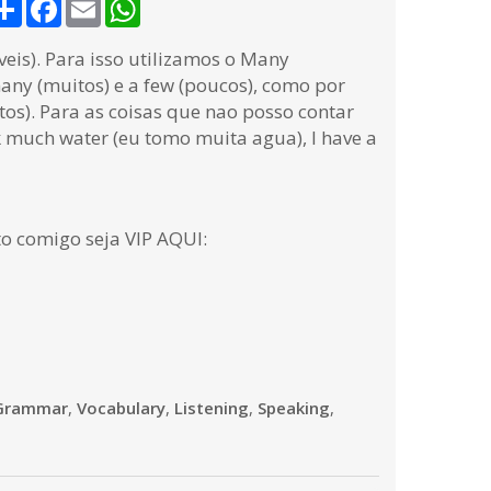
Share
Facebook
Email
WhatsApp
eis). Para isso utilizamos o Many
any (muitos) e a few (poucos), como por
os). Para as coisas que nao posso contar
k much water (eu tomo muita agua), I have a
to comigo seja VIP AQUI:
Grammar
,
Vocabulary
,
Listening
,
Speaking
,