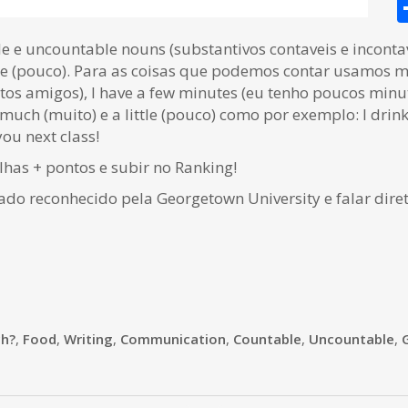
e e uncountable nouns (substantivos contaveis e incontav
ttle (pouco). Para as coisas que podemos contar usamos m
tos amigos), I have a few minutes (eu tenho poucos minut
much (muito) e a little (pouco) como por exemplo: I drin
you next class!
as + pontos e subir no Ranking!
cado reconhecido pela Georgetown University e falar dire
h?
,
Food
,
Writing
,
Communication
,
Countable
,
Uncountable
,