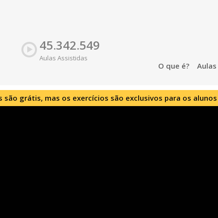
45.342.549
Aulas Assistidas
O que é?
Aula
s são grátis, mas os exercícios são exclusivos para os alunos