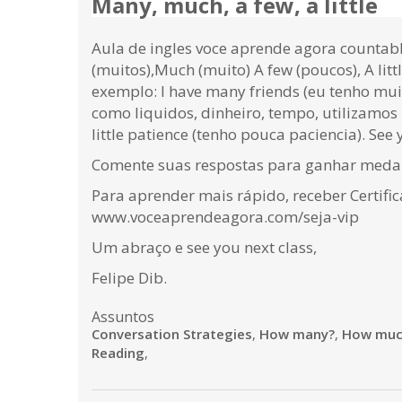
Many, much, a few, a little
Aula de ingles voce aprende agora countabl
(muitos),Much (muito) A few (poucos), A li
exemplo: I have many friends (eu tenho mui
como liquidos, dinheiro, tempo, utilizamos 
little patience (tenho pouca paciencia). See 
Comente suas respostas para ganhar medalh
Para aprender mais rápido, receber Certifi
www.voceaprendeagora.com/seja-vip
Um abraço e see you next class,
Felipe Dib.
Assuntos
Conversation Strategies
,
How many?
,
How muc
Reading
,