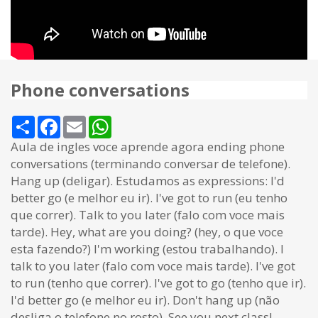
Phone conversations
Share
Facebook
Email
WhatsApp
Aula de ingles voce aprende agora ending phone
conversations (terminando conversar de telefone).
Hang up (deligar). Estudamos as expressions: I'd
better go (e melhor eu ir). I've got to run (eu tenho
que correr). Talk to you later (falo com voce mais
tarde). Hey, what are you doing? (hey, o que voce
esta fazendo?) I'm working (estou trabalhando). I
talk to you later (falo com voce mais tarde). I've got
to run (tenho que correr). I've got to go (tenho que ir).
I'd better go (e melhor eu ir). Don't hang up (não
desliga o telefone no rosto). See you next class!