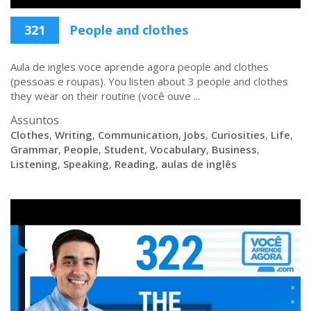
321
People and clothes
Aula de ingles voce aprende agora people and clothes
(pessoas e roupas). You listen about 3 people and clothes
they wear on their routine (você ouve ...
Assuntos
Clothes
,
Writing
,
Communication
,
Jobs
,
Curiosities
,
Life
,
Grammar
,
People
,
Student
,
Vocabulary
,
Business
,
Listening
,
Speaking
,
Reading
,
aulas de inglês