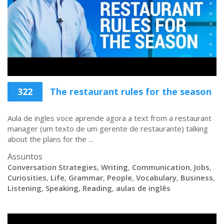
322
The restaurant rules for the season
Aula de ingles voce aprende agora a text from a restaurant
manager (um texto de um gerente de restaurante) talking
about the plans for the ...
Assuntos
Conversation Strategies
,
Writing
,
Communication
,
Jobs
,
Curiosities
,
Life
,
Grammar
,
People
,
Vocabulary
,
Business
,
Listening
,
Speaking
,
Reading
,
aulas de inglês