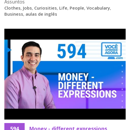
Assuntos
Clothes
,
Jobs
,
Curiosities
,
Life
,
People
,
Vocabulary
,
Business
,
aulas de inglês
594
Money - different expressions