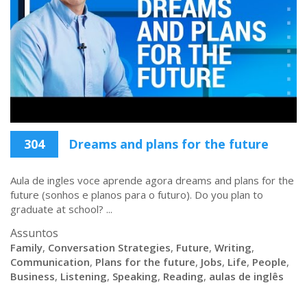
304
Dreams and plans for the future
Aula de ingles voce aprende agora dreams and plans for the
future (sonhos e planos para o futuro). Do you plan to
graduate at school? ...
Assuntos
Family
,
Conversation Strategies
,
Future
,
Writing
,
Communication
,
Plans for the future
,
Jobs
,
Life
,
People
,
Business
,
Listening
,
Speaking
,
Reading
,
aulas de inglês