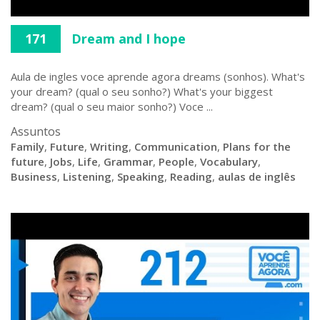
171
Dream and I hope
Aula de ingles voce aprende agora dreams (sonhos). What's
your dream? (qual o seu sonho?) What's your biggest
dream? (qual o seu maior sonho?) Voce ...
Assuntos
Family
,
Future
,
Writing
,
Communication
,
Plans for the
future
,
Jobs
,
Life
,
Grammar
,
People
,
Vocabulary
,
Business
,
Listening
,
Speaking
,
Reading
,
aulas de inglês