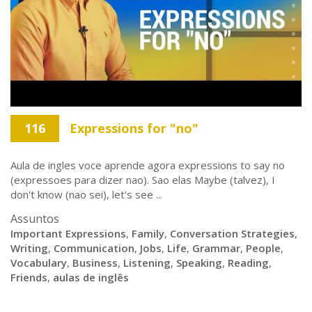
116
Expressions for "no"
Aula de ingles voce aprende agora expressions to say no
(expressoes para dizer nao). Sao elas Maybe (talvez), I
don't know (nao sei), let's see ...
Assuntos
Important Expressions
,
Family
,
Conversation Strategies
,
Writing
,
Communication
,
Jobs
,
Life
,
Grammar
,
People
,
Vocabulary
,
Business
,
Listening
,
Speaking
,
Reading
,
Friends
,
aulas de inglês