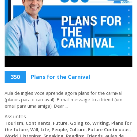
350
Plans for the Carnival
Aula de ingles voce aprende agora plans for the carnival
(planos para o carnaval). E-mail message to a friend (um
email para uma amiga). Dear ...
Assuntos
Tourism
,
Continents
,
Future
,
Going to
,
Writing
,
Plans for
the future
,
Will
,
Life
,
People
,
Culture
,
Future Continuous
,
World
,
Listening
,
Speaking
,
Reading
,
Friends
,
aulas de