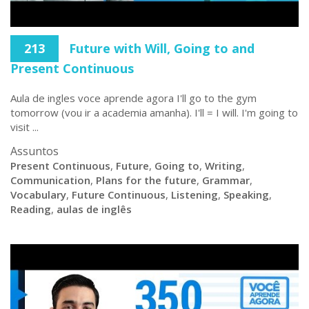
213
Future with Will, Going to and
Present Continuous
Aula de ingles voce aprende agora I'll go to the gym
tomorrow (vou ir a academia amanha). I'll = I will. I'm going to
visit ...
Assuntos
Present Continuous
,
Future
,
Going to
,
Writing
,
Communication
,
Plans for the future
,
Grammar
,
Vocabulary
,
Future Continuous
,
Listening
,
Speaking
,
Reading
,
aulas de inglês