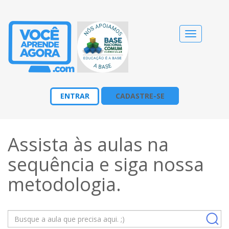
Alternar
navegação
ENTRAR
CADASTRE-SE
Assista às aulas na
sequência e siga nossa
metodologia
.