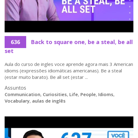
636
Back to square one, be a steal, be all
set
Aula do curso de ingles voce aprende agora mais 3 American
idioms (expressões idiomáticas americanas). Be a steal
(estar muito barato). Be all set (estar ...
Assuntos
Communication
,
Curiosities
,
Life
,
People
,
Idioms
,
Vocabulary
,
aulas de inglês