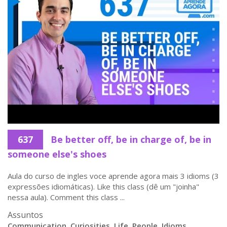
637
Be better off, be in charge of, be in
someone else's shoes
Aula do curso de ingles voce aprende agora mais 3 idioms (3
expressões idiomáticas). Like this class (dê um "joinha"
nessa aula). Comment this class ...
Assuntos
Communication
,
Curiosities
,
Life
,
People
,
Idioms
,