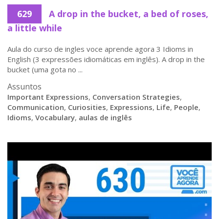
629
A drop in the bucket, a bed of roses,
a little while
Aula do curso de ingles voce aprende agora 3 Idioms in
English (3 expressões idiomáticas em inglês). A drop in the
bucket (uma gota no ...
Assuntos
Important Expressions
,
Conversation Strategies
,
Communication
,
Curiosities
,
Expressions
,
Life
,
People
,
Idioms
,
Vocabulary
,
aulas de inglês