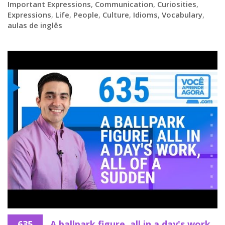
Important Expressions
,
Communication
,
Curiosities
,
Expressions
,
Life
,
People
,
Culture
,
Idioms
,
Vocabulary
,
aulas de inglês
635
A ballpark figure, all in a day's work,