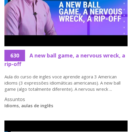
630
A new ball game, a nervous wreck, a
rip-off
Aula do curso de ingles voce aprende agora 3 American
idioms (3 expressões idiomáticas americanas). A new ball
game (algo totalmente diferente). A nervous wreck ...
Assuntos
Idioms
,
aulas de inglês