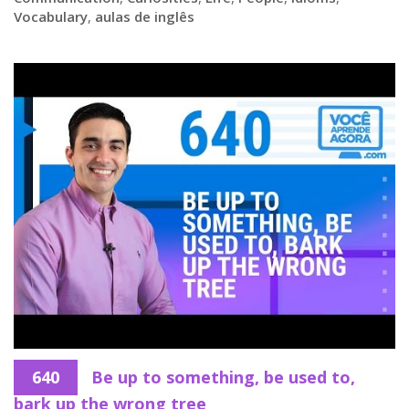
Vocabulary
,
aulas de inglês
640
Be up to something, be used to,
bark up the wrong tree