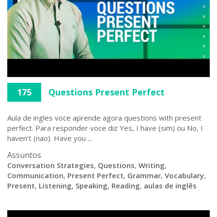
175
Questions Present Perfect
Aula de ingles voce aprende agora questions with present
perfect. Para responder voce diz Yes, I have (sim) ou No, I
haven't (nao). Have you ...
Assuntos
Conversation Strategies
,
Questions
,
Writing
,
Communication
,
Present Perfect
,
Grammar
,
Vocabulary
,
Present
,
Listening
,
Speaking
,
Reading
,
aulas de inglês