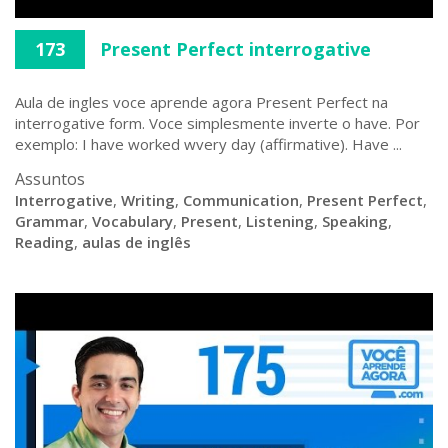
173
Present Perfect interrogative
Aula de ingles voce aprende agora Present Perfect na
interrogative form. Voce simplesmente inverte o have. Por
exemplo: I have worked wvery day (affirmative). Have ...
Assuntos
Interrogative
,
Writing
,
Communication
,
Present Perfect
,
Grammar
,
Vocabulary
,
Present
,
Listening
,
Speaking
,
Reading
,
aulas de inglês