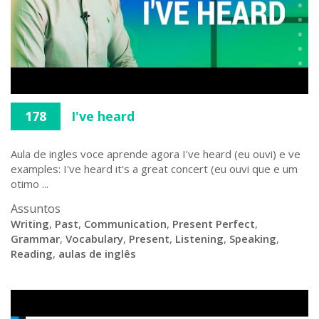
178
I've heard
Aula de ingles voce aprende agora I've heard (eu ouvi) e ve
examples: I've heard it's a great concert (eu ouvi que e um
otimo ...
Assuntos
Writing
,
Past
,
Communication
,
Present Perfect
,
Grammar
,
Vocabulary
,
Present
,
Listening
,
Speaking
,
Reading
,
aulas de inglês