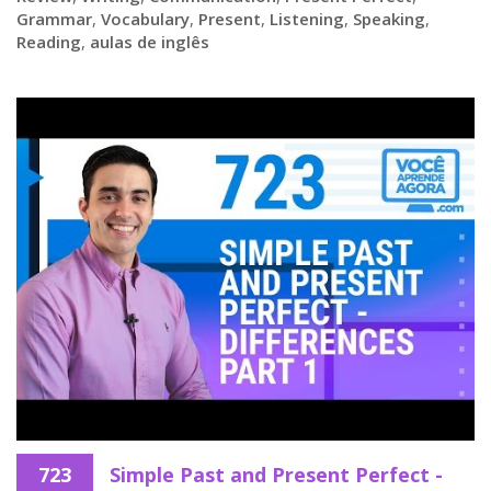
Grammar
,
Vocabulary
,
Present
,
Listening
,
Speaking
,
Reading
,
aulas de inglês
723
Simple Past and Present Perfect -