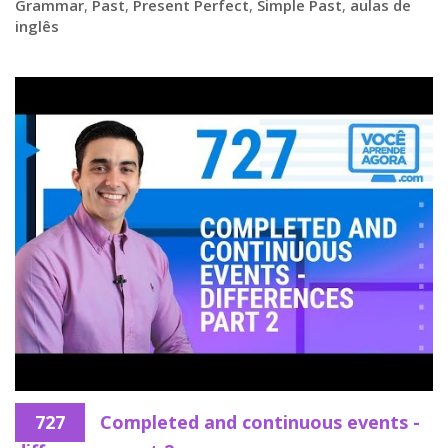
Grammar
,
Past
,
Present Perfect
,
Simple Past
,
aulas de
inglês
727
Completed and continuous events -