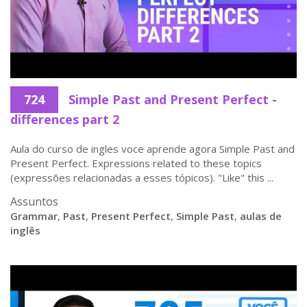
724
Simple Past and Present Perfect -
differences part 2
Aula do curso de ingles voce aprende agora Simple Past and
Present Perfect. Expressions related to these topics
(expressões relacionadas a esses tópicos). "Like" this ...
Assuntos
Grammar
,
Past
,
Present Perfect
,
Simple Past
,
aulas de
inglês