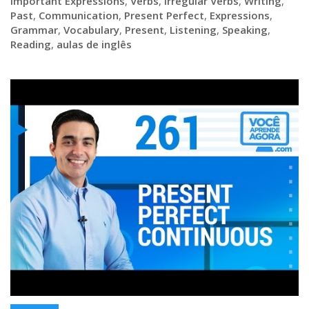
Important Expressions
,
Verbs
,
Irregular Verbs
,
Writing
,
Past
,
Communication
,
Present Perfect
,
Expressions
,
Grammar
,
Vocabulary
,
Present
,
Listening
,
Speaking
,
Reading
,
aulas de inglês