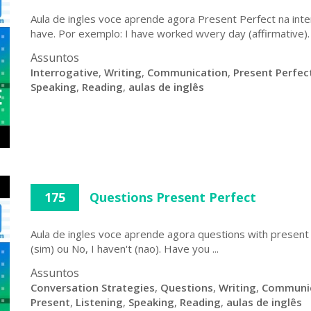
Aula de ingles voce aprende agora Present Perfect na int
have. Por exemplo: I have worked wvery day (affirmative). 
Assuntos
Interrogative
,
Writing
,
Communication
,
Present Perfec
Speaking
,
Reading
,
aulas de inglês
175
Questions Present Perfect
Aula de ingles voce aprende agora questions with present 
(sim) ou No, I haven't (nao). Have you ...
Assuntos
Conversation Strategies
,
Questions
,
Writing
,
Communi
Present
,
Listening
,
Speaking
,
Reading
,
aulas de inglês