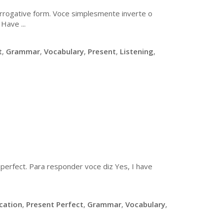
errogative form. Voce simplesmente inverte o
Have ...
t
,
Grammar
,
Vocabulary
,
Present
,
Listening
,
perfect. Para responder voce diz Yes, I have
cation
,
Present Perfect
,
Grammar
,
Vocabulary
,