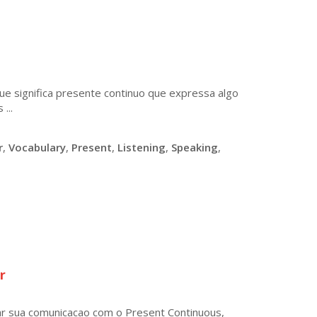
ue significa presente continuo que expressa algo
...
r
,
Vocabulary
,
Present
,
Listening
,
Speaking
,
r
iar sua comunicacao com o Present Continuous,