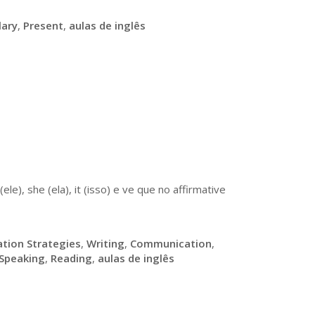
lary
,
Present
,
aulas de inglês
e), she (ela), it (isso) e ve que no affirmative
tion Strategies
,
Writing
,
Communication
,
Speaking
,
Reading
,
aulas de inglês