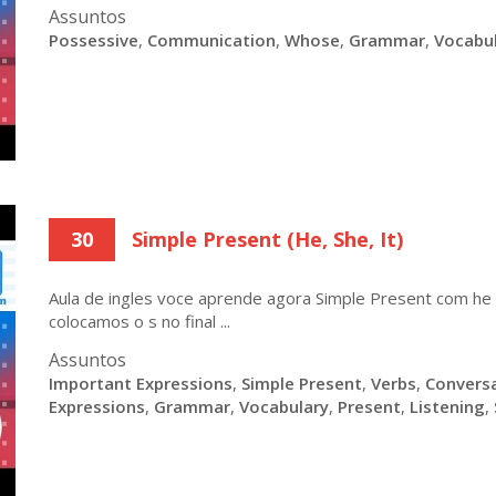
Assuntos
Possessive
,
Communication
,
Whose
,
Grammar
,
Vocabu
30
Simple Present (He, She, It)
Aula de ingles voce aprende agora Simple Present com he (el
colocamos o s no final ...
Assuntos
Important Expressions
,
Simple Present
,
Verbs
,
Conversa
Expressions
,
Grammar
,
Vocabulary
,
Present
,
Listening
,