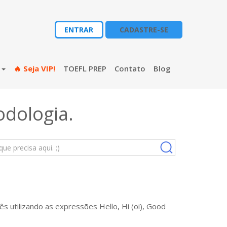
ENTRAR
CADASTRE-SE
s
🔥 Seja VIP!
TOEFL PREP
Contato
Blog
odologia
.
s utilizando as expressões Hello, Hi (oi), Good