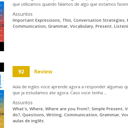
que utilizamos quando falamos de algo que estamos fazend
Assuntos
Important Expressions
,
This
,
Conversation Strategies
,
Communication
,
Grammar
,
Vocabulary
,
Present
,
Listen
92
Review
Aula de ingles voce aprende agora a responder algumas q
que ja estudamos ate agora. Caso voce tenha ...
Assuntos
What's
,
Where
,
Where are you from?
,
Simple Present
,
V
do?
,
Questions
,
Writing
,
Communication
,
Grammar
,
Vo
aulas de inglês