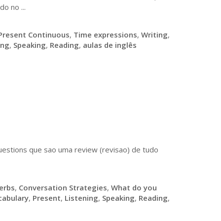
o no ...
Present Continuous
,
Time expressions
,
Writing
,
ing
,
Speaking
,
Reading
,
aulas de inglês
uestions que sao uma review (revisao) de tudo
erbs
,
Conversation Strategies
,
What do you
cabulary
,
Present
,
Listening
,
Speaking
,
Reading
,