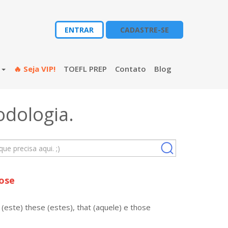
ENTRAR
CADASTRE-SE
s
🔥 Seja VIP!
TOEFL PREP
Contato
Blog
odologia
.
hose
(este) these (estes), that (aquele) e those