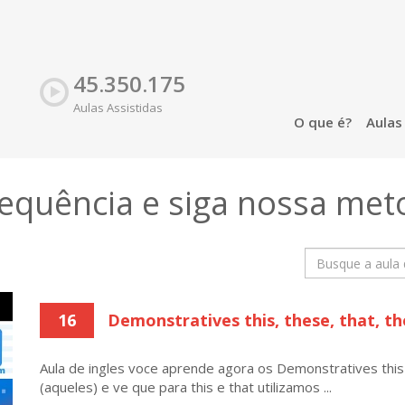
45.350.175
Aulas Assistidas
O que é?
Aula
sequência e siga nossa
met
16
Demonstratives this, these, that, t
Aula de ingles voce aprende agora os Demonstratives this 
(aqueles) e ve que para this e that utilizamos ...