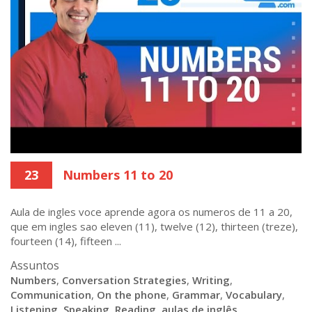
23
Numbers 11 to 20
Aula de ingles voce aprende agora os numeros de 11 a 20,
que em ingles sao eleven (11), twelve (12), thirteen (treze),
fourteen (14), fifteen ...
Assuntos
Numbers
,
Conversation Strategies
,
Writing
,
Communication
,
On the phone
,
Grammar
,
Vocabulary
,
Listening
,
Speaking
,
Reading
,
aulas de inglês