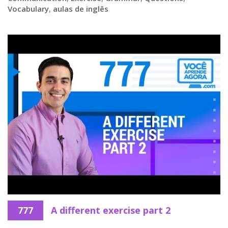
Vocabulary
,
aulas de inglês
777
A different exercise part 2