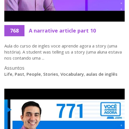
768
A narrative article part 10
Aula do curso de ingles voce aprende agora a story (uma
história). A student was telling us a story (uma aluna estava
nos contando uma ...
Assuntos
Life
,
Past
,
People
,
Stories
,
Vocabulary
,
aulas de inglês