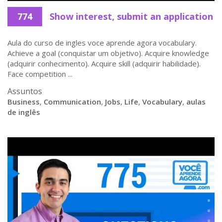
774
Show interest, submit an application
Aula do curso de ingles voce aprende agora vocabulary.
Achieve a goal (conquistar um objetivo). Acquire knowledge
(adquirir conhecimento). Acquire skill (adquirir habilidade).
Face competition ...
Assuntos
Business
,
Communication
,
Jobs
,
Life
,
Vocabulary
,
aulas
de inglês