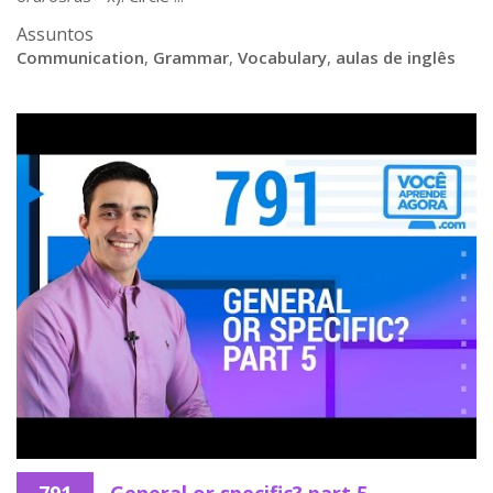
Assuntos
Communication
,
Grammar
,
Vocabulary
,
aulas de inglês
791
General or specific? part 5