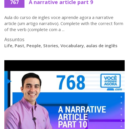
767
A narrative article part 9
Aula do curso de ingles voce aprende agora a narrative
article (um artigo narrativo). Complete with the correct form
of the verb (complete com a ...
Assuntos
Life
,
Past
,
People
,
Stories
,
Vocabulary
,
aulas de inglês