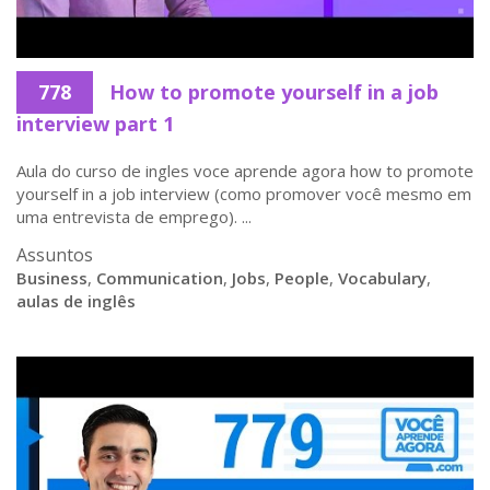
778
How to promote yourself in a job
interview part 1
Aula do curso de ingles voce aprende agora how to promote
yourself in a job interview (como promover você mesmo em
uma entrevista de emprego). ...
Assuntos
Business
,
Communication
,
Jobs
,
People
,
Vocabulary
,
aulas de inglês